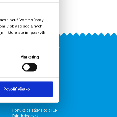
Pridať do obľúbených
Vytlačiť
Upozorniť na inzerát
vnosti používame súbory
om v oblasti sociálnych
mi, ktoré ste im poskytli
Naše ďalšie projekty
Marketing
mobilná aplikácia
Fajn Brigády
Ponuka práce z celej ČR
ov
INwork.cz
Povoliť všetko
mobilná aplikácia
Fajn práce
Ponuka brigády z celej ČR
Fajn-brigady.sk