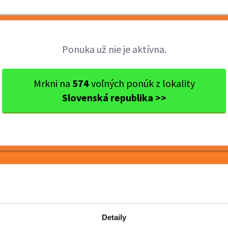
Brigády
Práca
Brigádnici
Fir
Ponuka už nie je aktívna.
aj
Ok. Šaľa
Šaľa
Termín 15.06. Pokladník / d...
Mrkni na
574
voľných ponúk z lokality
Slovenská republika >>
okladník / dokladač
ov v obchodnom reťazci
Detaily