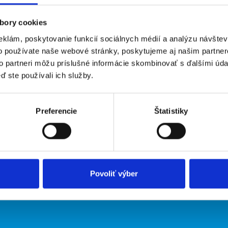
bory cookies
eklám, poskytovanie funkcií sociálnych médií a analýzu návšte
o používate naše webové stránky, poskytujeme aj našim partner
to partneri môžu príslušné informácie skombinovať s ďalšími údaj
ď ste používali ich služby.
irmy
O portáli
Preferencie
Štatistiky
ožiť inzerát
Kontakt
O nás
Podmienky
Upraviť predvoľby cookies
Zásady ochrany osobných údaj
Povoliť výber