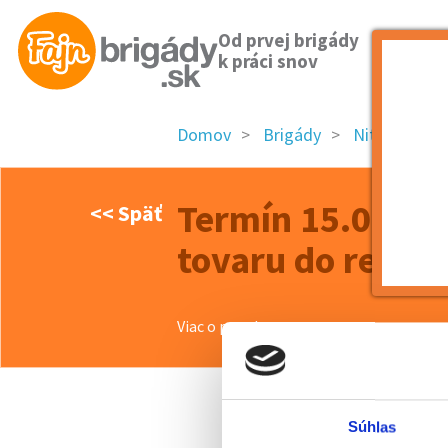
Od prvej brigády
k práci snov
Domov
Brigády
Nitriansky kr
Termín 15.06. P
<< Späť
tovaru do regál
Viac o ponuke >>
Súhlas