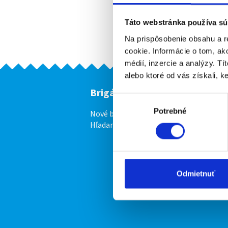
Táto webstránka používa sú
Na prispôsobenie obsahu a r
cookie. Informácie o tom, ak
médií, inzercie a analýzy. Tí
alebo ktoré od vás získali, ke
Brigádnici
F
Výber
Potrebné
súhlasu
Nové brigády
Vl
Hľadané brigády
Odmietnuť