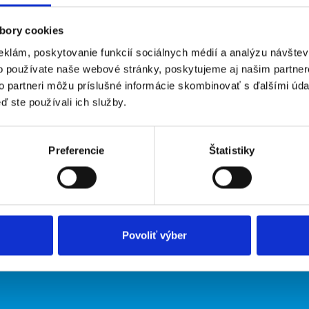
bory cookies
eklám, poskytovanie funkcií sociálnych médií a analýzu návšte
o používate naše webové stránky, poskytujeme aj našim partner
to partneri môžu príslušné informácie skombinovať s ďalšími údaj
ď ste používali ich služby.
irmy
O portáli
Preferencie
Štatistiky
ožiť inzerát
Kontakt
O nás
Podmienky
Upraviť predvoľby cookies
Zásady ochrany osobných údaj
Povoliť výber