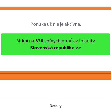
Brigády
Práca
Brigádnici
Fir
Ponuka už nie je aktívna.
cký kraj
Ok. Zvolen
Zvolen
Termín 26.05. Triedenie a b
Mrkni na
576
voľných ponúk z lokality
Slovenská republika >>
iedenie a balenie
ových priestoroch
Detaily