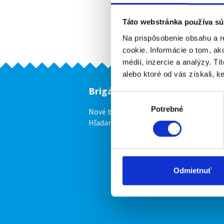
Táto webstránka používa sú
Na prispôsobenie obsahu a r
cookie. Informácie o tom, ak
médií, inzercie a analýzy. Tí
alebo ktoré od vás získali, ke
Brigádnici
F
Výber
Potrebné
súhlasu
Nové brigády
Vl
Hľadané brigády
Odmietnuť