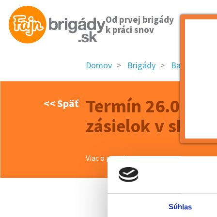
Od prvej brigády
k práci snov
Domov
Brigády
Banskobystri
Termín 26.05. Tr
<< Späť
zásielok v sklad
Viac o ponuke >>
Súhlas