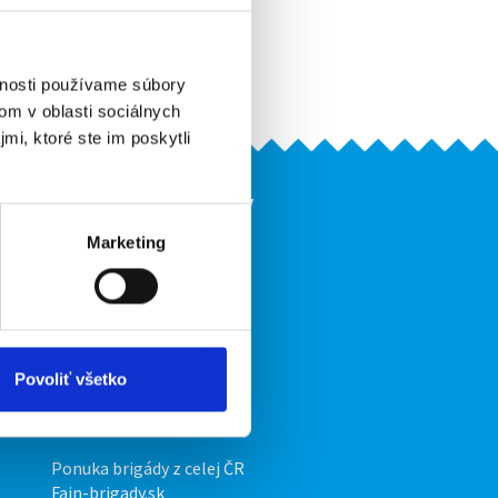
Pridať do obľúbených
Vytlačiť
Upozorniť na inzerát
vnosti používame súbory
om v oblasti sociálnych
mi, ktoré ste im poskytli
Naše ďalšie projekty
Marketing
mobilná aplikácia
Fajn Brigády
Ponuka práce z celej ČR
ov
INwork.cz
Povoliť všetko
mobilná aplikácia
Fajn práce
Ponuka brigády z celej ČR
Fajn-brigady.sk