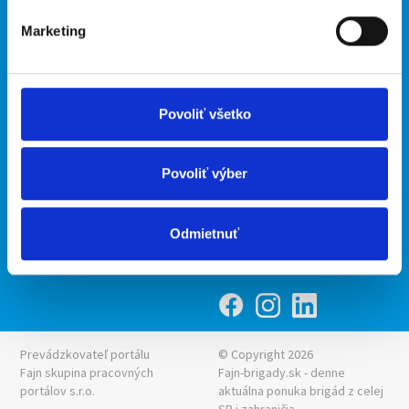
O portáli
Naše ďalšie projekty
Marketing
Kontakt
mobilná aplikácia
O nás
Fajn Brigády
Podmienky
Upraviť predvoľby cookies
Ponuka práce z celej ČR
Povoliť všetko
Zásady ochrany osobných
INwork.cz
údajov
mobilná aplikácia
Povoliť výber
Fajn práce
Ponuka brigády z celej ČR
Odmietnuť
Fajn-brigady.sk
Prevádzkovateľ portálu
© Copyright 2026
Fajn skupina pracovných
Fajn-brigady.sk - denne
portálov s.r.o.
aktuálna
ponuka brigád z celej