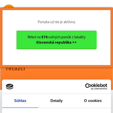
Od prvej brigády
k práci snov
Ponuka už nie je aktívna.
Domov
Brigády
Banskobystrický kraj
Ok. Zvolen
Zvolen
Termín 29.05. Pokladník / d...
Mrkni na
574
voľných ponúk z lokality
Slovenská republika >>
<< Späť
Termín 29.05. Pokladník / dokladač
tovaru do regálov v obchodnom
reťazci
Viac o ponuke >>
Súhlas
Detaily
O cookies
Odporučiť kamarátovi