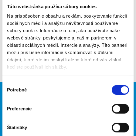
Táto webstránka používa súbory cookies
Poslať na email
Na prispôsobenie obsahu a reklám, poskytovanie funkcií
Upozorniť na inzerát
sociálnych médií a analýzu návštevnosti používame
súbory cookie. Informácie o tom, ako používate naše
Pridať do obľúbených
webové stránky, poskytujeme aj našim partnerom v
oblasti sociálnych médií, inzercie a analýzy. Títo partneri
môžu príslušné informácie skombinovať s ďalšími
údajmi, ktoré ste im poskytli alebo ktoré od vás získali,
Späť
keď ste používali ich služby.
Výber
Potrebné
súhlasu
Brigádnici
Firmy
Nové brigády
Vložiť inzerát
Preferencie
Hľadané brigády
Štatistiky