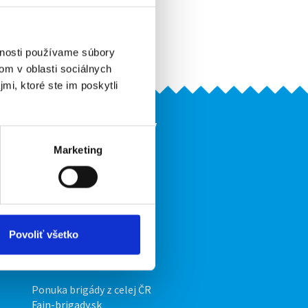
Pridať do obľúbených
Vytlačiť
Upozorniť na inzerát
vnosti používame súbory
om v oblasti sociálnych
mi, ktoré ste im poskytli
Naše ďalšie projekty
Marketing
mobilná aplikácia
Fajn Brigády
Ponuka práce z celej ČR
ov
INwork.cz
Povoliť všetko
mobilná aplikácia
Fajn práce
Ponuka brigády z celej ČR
Fajn-brigady.sk