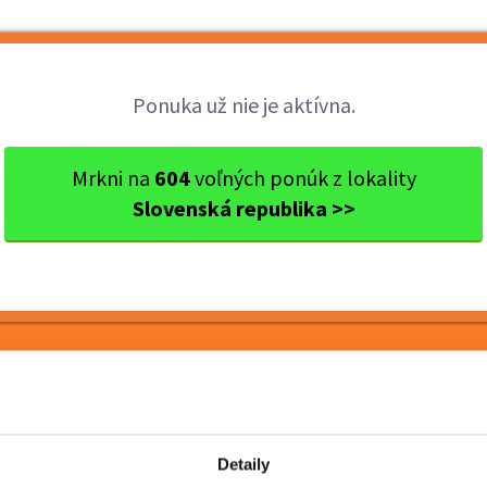
Brigády
Práca
Brigádnici
Fir
Ponuka už nie je aktívna.
cký kraj
Ok. Zvolen
Zvolen
Termín 30.05. Triedenie a b
Mrkni na
604
voľných ponúk z lokality
Slovenská republika >>
iedenie a balenie
ových priestoroch
Detaily