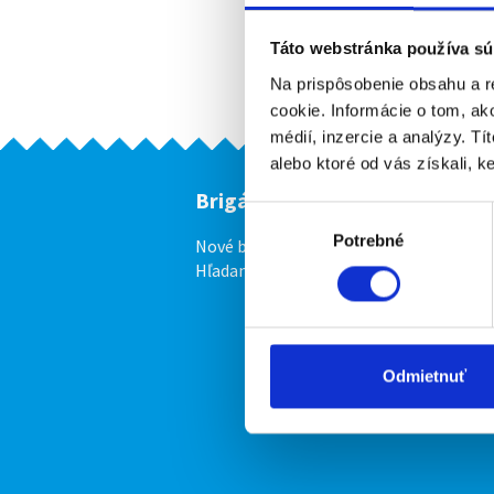
Táto webstránka používa sú
Na prispôsobenie obsahu a r
cookie. Informácie o tom, ak
médií, inzercie a analýzy. Tí
alebo ktoré od vás získali, ke
Brigádnici
F
Výber
Potrebné
súhlasu
Nové brigády
Vl
Hľadané brigády
Odmietnuť