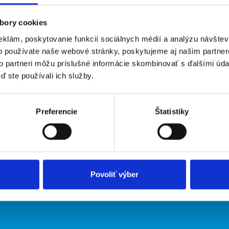
bory cookies
eklám, poskytovanie funkcií sociálnych médií a analýzu návšte
o používate naše webové stránky, poskytujeme aj našim partner
to partneri môžu príslušné informácie skombinovať s ďalšími údaj
ď ste používali ich služby.
irmy
O portáli
Preferencie
Štatistiky
ožiť inzerát
Kontakt
O nás
Podmienky
Upraviť predvoľby cookies
Zásady ochrany osobných údaj
Povoliť výber