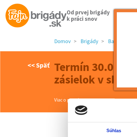
Od prvej brigády
k práci snov
Domov
Brigády
Banskobystri
Termín 30.05. Tr
<< Späť
zásielok v sklad
Viac o ponuke >>
Súhlas