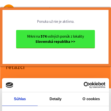
Od prvej brigády
k práci snov
Ponuka už nie je aktívna.
Domov
Brigády
Banskobystrický kraj
Ok. Zvolen
Zvolen
Termín 27.06. Pokladník / d...
Mrkni na
574
voľných ponúk z lokality
Slovenská republika >>
<< Späť
Termín 27.06. Pokladník / dokladač
tovaru do regálov v obchodnom
reťazci
Viac o ponuke >>
Súhlas
Detaily
O cookies
Odporučiť kamarátovi