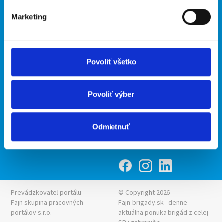
O portáli
Naše ďalšie projekty
Marketing
Kontakt
mobilná aplikácia
O nás
Fajn Brigády
Podmienky
Upraviť predvoľby cookies
Ponuka práce z celej ČR
Povoliť všetko
Zásady ochrany osobných
INwork.cz
údajov
mobilná aplikácia
Povoliť výber
Fajn práce
Ponuka brigády z celej ČR
Odmietnuť
Fajn-brigady.sk
Prevádzkovateľ portálu
© Copyright 2026
Fajn skupina pracovných
Fajn-brigady.sk - denne
portálov s.r.o.
aktuálna
ponuka brigád z celej