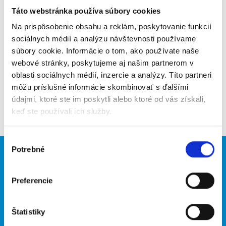
Táto webstránka používa súbory cookies
Poslať na email
Na prispôsobenie obsahu a reklám, poskytovanie funkcií
Upozorniť na inzerát
sociálnych médií a analýzu návštevnosti používame
súbory cookie. Informácie o tom, ako používate naše
Pridať do obľúbených
webové stránky, poskytujeme aj našim partnerom v
oblasti sociálnych médií, inzercie a analýzy. Títo partneri
môžu príslušné informácie skombinovať s ďalšími
údajmi, ktoré ste im poskytli alebo ktoré od vás získali,
Späť
keď ste používali ich služby.
Výber
Potrebné
súhlasu
Brigádnici
Firmy
Nové brigády
Vložiť inzerát
Preferencie
Hľadané brigády
Štatistiky