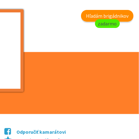
my
Hľadám brigádnikov
zadarmo
s ...
Odporučiť kamarátovi