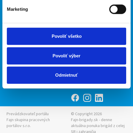
Marketing
Kontakt
mobilná aplikácia
O nás
Fajn Brigády
Podmienky
Upraviť predvoľby cookies
Ponuka práce z celej ČR
Povoliť všetko
Zásady ochrany osobných
INwork.cz
údajov
mobilná aplikácia
Povoliť výber
Fajn práce
Ponuka brigády z celej ČR
Odmietnuť
Fajn-brigady.sk
Prevádzkovateľ portálu
© Copyright 2026
Fajn skupina pracovných
Fajn-brigady.sk - denne
portálov s.r.o.
aktuálna
ponuka brigád z celej
SR i zahraničia