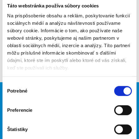
Táto webstránka používa súbory cookies
Poslať na email
Na prispôsobenie obsahu a reklám, poskytovanie funkcií
Upozorniť na inzerát
sociálnych médií a analýzu návštevnosti používame
súbory cookie. Informácie o tom, ako používate naše
Pridať do obľúbených
webové stránky, poskytujeme aj našim partnerom v
oblasti sociálnych médií, inzercie a analýzy. Títo partneri
môžu príslušné informácie skombinovať s ďalšími
údajmi, ktoré ste im poskytli alebo ktoré od vás získali,
Späť
keď ste používali ich služby.
Výber
Potrebné
súhlasu
Brigádnici
Firmy
Nové brigády
Vložiť inzerát
Preferencie
Hľadané brigády
Štatistiky
O portáli
Naše ďalšie projekty