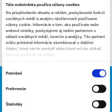
Táto webstránka používa súbory cookies
Poslať na email
Na prispôsobenie obsahu a reklám, poskytovanie funkcií
Upozorniť na inzerát
sociálnych médií a analýzu návštevnosti používame
súbory cookie. Informácie o tom, ako používate naše
Pridať do obľúbených
webové stránky, poskytujeme aj našim partnerom v
oblasti sociálnych médií, inzercie a analýzy. Títo partneri
môžu príslušné informácie skombinovať s ďalšími
údajmi, ktoré ste im poskytli alebo ktoré od vás získali,
Späť
keď ste používali ich služby.
Výber
Potrebné
súhlasu
Brigádnici
Firmy
Nové brigády
Vložiť inzerát
Preferencie
Hľadané brigády
Štatistiky
O portáli
Naše ďalšie projekty