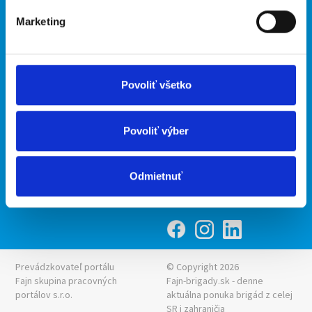
Marketing
Kontakt
mobilná aplikácia
O nás
Fajn Brigády
Podmienky
Upraviť predvoľby cookies
Ponuka práce z celej ČR
Povoliť všetko
Zásady ochrany osobných
INwork.cz
údajov
mobilná aplikácia
Povoliť výber
Fajn práce
Ponuka brigády z celej ČR
Odmietnuť
Fajn-brigady.sk
Prevádzkovateľ portálu
© Copyright 2026
Fajn skupina pracovných
Fajn-brigady.sk - denne
portálov s.r.o.
aktuálna
ponuka brigád z celej
SR i zahraničia