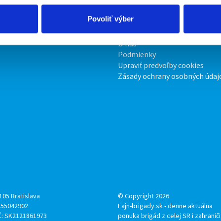
irmy
O portáli
Povoliť výber
ožiť inzerát
Kontakt
O nás
Podmienky
Upraviť predvoľby cookies
Zásady ochrany osobných údaj
105 Bratislava
© Copyright 2026
: 55042902
Fajn-brigady.sk - denne aktuálna
Č: SK2121861973
ponuka brigád z celej SR i zahranič