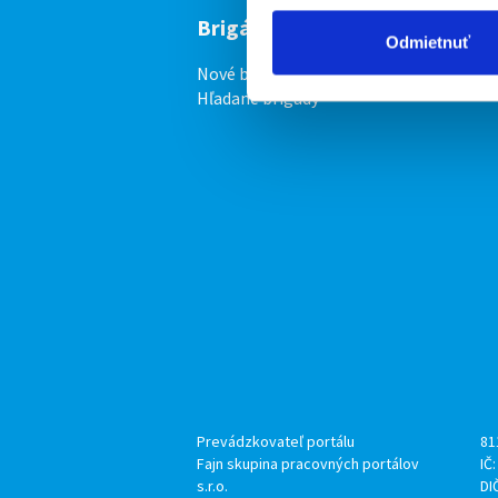
Brigádnici
F
Odmietnuť
Nové brigády
Vl
Hľadané brigády
Prevádzkovateľ portálu
81
Fajn skupina pracovných portálov
IČ
s.r.o.
DI