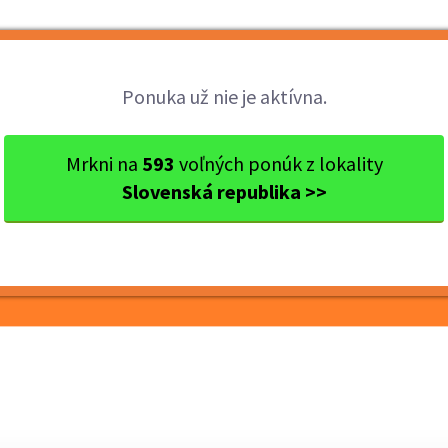
Brigády
Práca
Brigádnici
Fir
Ponuka už nie je aktívna.
aj
Ok. Nitra
Nitra
Moderátor/ka Hospodského Kvízu
Mrkni na
593
voľných ponúk z lokality
Slovenská republika >>
ospodského Kvízu