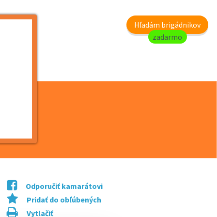
my
Hľadám brigádnikov
zadarmo
Odporučiť kamarátovi
Pridať do obľúbených
Vytlačiť