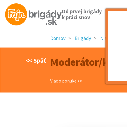
Od prvej brigády
k práci snov
Domov
Brigády
Nitriansky kr
Moderátor/ka H
<< Späť
Viac o ponuke >>