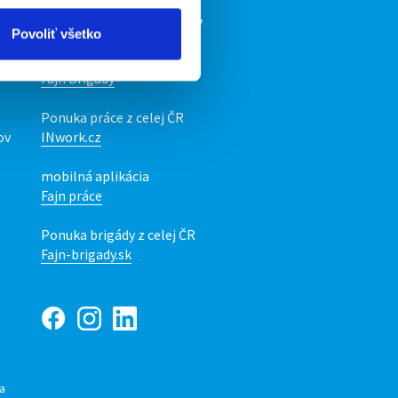
Naše ďalšie projekty
Povoliť všetko
mobilná aplikácia
Fajn Brigády
Ponuka práce z celej ČR
ov
INwork.cz
mobilná aplikácia
Fajn práce
Ponuka brigády z celej ČR
Fajn-brigady.sk
ia