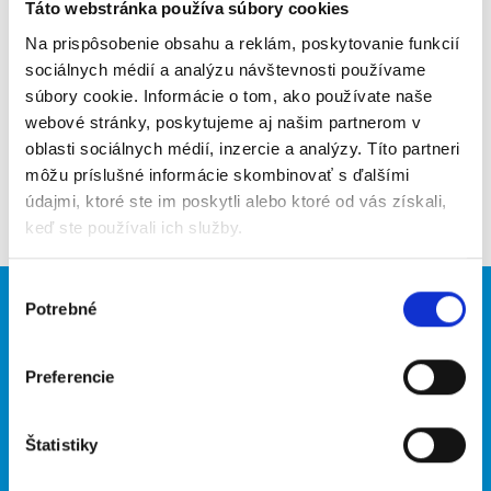
Poslať na email
Táto webstránka používa súbory cookies
Na prispôsobenie obsahu a reklám, poskytovanie funkcií
Upozorniť na inzerát
sociálnych médií a analýzu návštevnosti používame
súbory cookie. Informácie o tom, ako používate naše
Pridať do obľúbených
webové stránky, poskytujeme aj našim partnerom v
oblasti sociálnych médií, inzercie a analýzy. Títo partneri
môžu príslušné informácie skombinovať s ďalšími
Späť
údajmi, ktoré ste im poskytli alebo ktoré od vás získali,
keď ste používali ich služby.
Výber
Potrebné
Brigádnici
Firmy
súhlasu
Nové brigády
Vložiť inzerát
Preferencie
Hľadané brigády
Štatistiky
O portáli
Naše ďalšie projekty