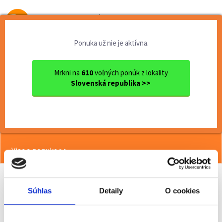
Od prvej brigády
k práci snov
Ponuka už nie je aktívna.
Domov
Brigády
Trenčiansky kraj
Ok. Trenčín
Trenčín
Termín 07.07. Lahôdky, ich ...
Mrkni na
610
voľných ponúk z lokality
Slovenská republika >>
<< Späť
Termín 07.07. Lahôdky, ich
dokladanie v obchodnom reťazci
Viac o ponuke >>
Súhlas
Detaily
O cookies
Odporučiť kamarátovi