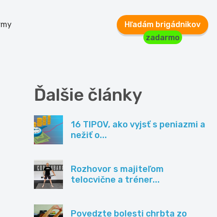
rmy
Hľadám brigádnikov
zadarmo
Ďalšie články
16 TIPOV, ako vyjsť s peniazmi a
nežiť o...
Rozhovor s majiteľom
telocvične a tréner...
Povedzte bolesti chrbta zo