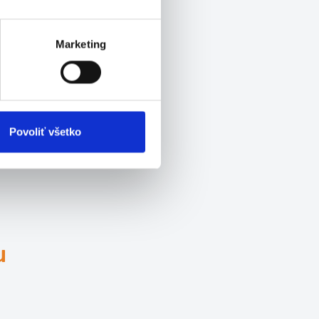
a
i.
Marketing
s?
jne
Povoliť všetko
i
u