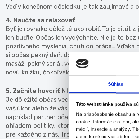
Veď v konečnom dôsledku je tak zaujímavé a os
4. Naučte sa relaxovať
Byť je rovnako dôležité ako robiť. To je citát z
len buďte. Občas len vydýchnite. Nie je to bez 
pozitívneho myslenia, chuti do práce... Vďa
si občas pekný deň, doprajte si niečo, čo si mô
masáž, pekný seriál, voľnú sobotu, nedeľu ve
novú knižku, čokoľvek, čo vás napadne a poteš
Súhlas
5. Začnite hovoriť NIE
Je dôležité občas vedieť povedať nie. Najmä ak
Táto webstránka používa sú
váš úkor alebo že vás núti do niečoho, čo vám 
Na prispôsobenie obsahu a r
napríklad partner očakáva teplú večeru, ale v
cookie. Informácie o tom, ak
ohľadom politiky, ktorá je vám nepríjemná. Nau
médií, inzercie a analýzy. Tí
pre každého z nás. Trénujte to teda tam, kde 
alebo ktoré od vás získali, ke