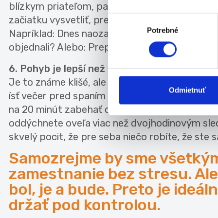
blízkym priateľom, partnerom/partnerkou, ak 
začiatku vysvetliť, prečo danú činnosť nechcete
Výber
Potrebné
súhlasu
Napríklad: Dnes naozaj nechcem variť večeru,
objednali? Alebo: Prepáč kamarát, nechce sa mi
6. Pohyb je lepší než 10 doktorov
Je to známe klišé, ale je to jednoducho fakt.
Odmietnuť
ísť večer pred spaním na prechádzku na čerstvý
na 20 minút zabehať cez obednú prestávku... 
oddýchnete oveľa viac než dvojhodinovým sle
skvelý pocit, že pre seba niečo robíte, že ste sa
Samozrejme by sme všetkým 
zamestnanie bez stresu. Ale 
bol, je a bude. Preto je ideá
držať pod kontrolou.