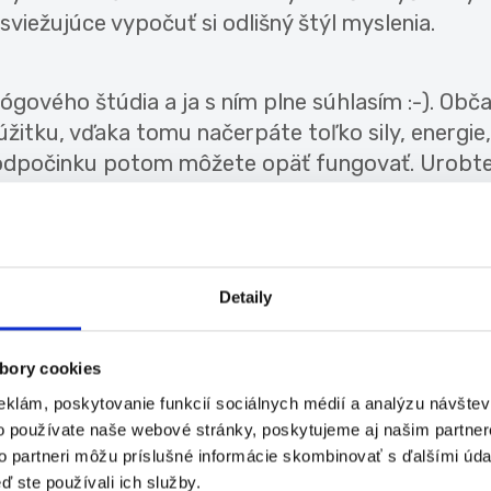
viežujúce vypočuť si odlišný štýl myslenia.
 jógového štúdia a ja s ním plne súhlasím :-). Obč
úžitku, vďaka tomu načerpáte toľko sily, energie,
ka odpočinku potom môžete opäť fungovať. Urobt
žete dovoliť, nejakú radosť navyše, dajte si Apero
novanú futbalu a kamarátom, plnú vaňu s penou,
í vás.
Detaily
 vnímate, že si niekto uľahčuje vlastnú prácu na
bory cookies
nie je príjemné. A môžu to byť naozaj bežné veci,
eklám, poskytovanie funkcií sociálnych médií a analýzu návšte
y ste unavená. Alebo vás kamarát tlačí do debaty
o používate naše webové stránky, poskytujeme aj našim partner
čiť sa láskavé, ale pevné NIE je však veľký orieš
to partneri môžu príslušné informácie skombinovať s ďalšími údaj
sa cítite bezpečne. Napríklad so súrodencom,
ď ste používali ich služby.