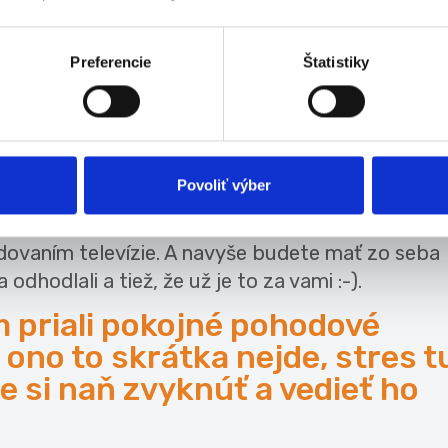
navštevujete terapiu, tak ideálne tam. Skúste n
 robiť, ale urobte to tak, aby ste sa neobhajoval
Preferencie
Štatistiky
 som veľmi unavená. Čo keby sme si niečo
 baviť o politike, ale čo povieš na včerajší zápa
 Nemusíte hneď makať hodinu vo fitku, stačí poko
Povoliť výber
 vzduch, dať si jemnú jogu s pretiahnutím, ísť s
Po akejkoľvek aj miernej námahe si psychicky
dovaním televízie. A navyše budete mať zo seba
 odhodlali a tiež, že už je to za vami :-).
priali pokojné pohodové
ono to skrátka nejde, stres t
lne si naň zvyknúť a vedieť ho