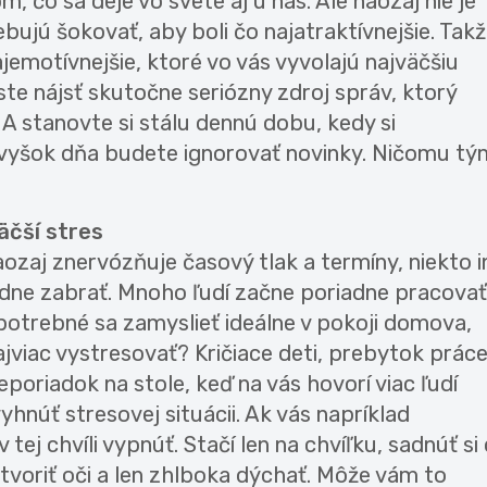
 čo sa deje vo svete aj u nás. Ale naozaj nie je
bujú šokovať, aby boli čo najatraktívnejšie. Tak
ajemotívnejšie, ktoré vo vás vyvolajú najväčšiu
úste nájsť skutočne seriózny zdroj správ, ktorý
 A stanovte si stálu dennú dobu, kedy si
 zvyšok dňa budete ignorovať novinky. Ničomu tý
äčší stres
ozaj znervózňuje časový tlak a termíny, niekto i
dne zabrať. Mnoho ľudí začne poriadne pracovať
potrebné sa zamyslieť ideálne v pokoji domova,
jviac vystresovať? Kričiace deti, prebytok práce
poriadok na stole, keď na vás hovorí viac ľudí
vyhnúť stresovej situácii. Ak vás napríklad
 tej chvíli vypnúť. Stačí len na chvíľku, sadnúť si
tvoriť oči a len zhlboka dýchať. Môže vám to