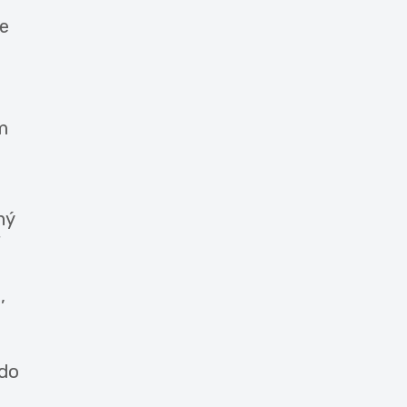
že
m
ný
,
 do