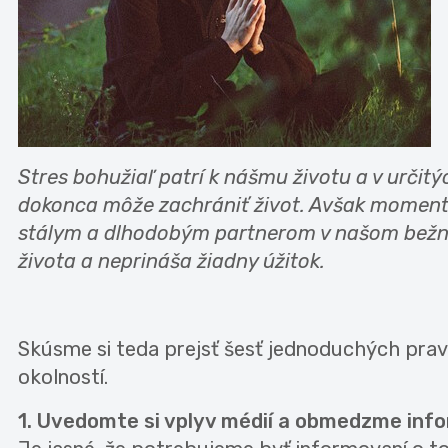
Stres bohužiaľ patrí k nášmu životu a v určit
dokonca môže zachrániť život. Avšak momentá
stálym a dlhodobým partnerom v našom bežno
života a neprináša žiadny úžitok.
Skúsme si teda prejsť šesť jednoduchých prav
okolností.
1. Uvedomte si vplyv médií a obmedzme inf