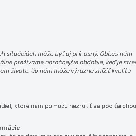
ých situáciách môže byť aj prínosný. Občas nám
lne prežívame náročnejšie obdobie, keď je stre
m živote, čo nám môže výrazne znížiť kvalitu
idiel, ktoré nám pomôžu nezrútiť sa pod ťarcho
ormácie