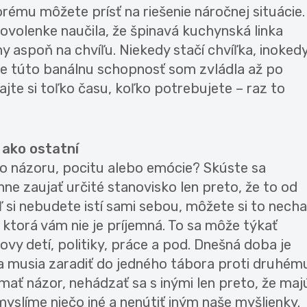
rému môžete prísť na riešenie náročnej situácie.
ovolenke naučila, že špinavá kuchynská linka
y aspoň na chvíľu. Niekedy stačí chvíľka, inoked
, že túto banálnu schopnosť som zvládla až po
ajte si toľko času, koľko potrebujete – raz to
í ako ostatní
ho názoru, pocitu alebo emócie? Skúste sa
nne zaujať určité stanovisko len preto, že to od
 si nebudete istí sami sebou, môžete si to necha
ktorá vám nie je príjemná. To sa môže týkať
vy detí, politiky, práce a pod. Dnešná doba je
sa musia zaradiť do jedného tábora proti druhém
emať názor, nehádzať sa s inými len preto, že maj
 myslíme niečo iné a nenútiť iným naše myšlienky.