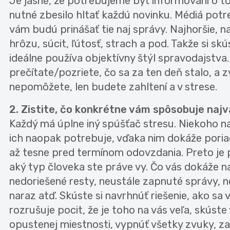
Je jasné, že potrebujeme byť informovaní o tom,
nutné zbesilo hltať každú novinku. Médiá potre
vám budú prinášať tie naj správy. Najhoršie, n
hrôzu, súcit, ľútosť, strach a pod. Takže si sk
ideálne používa objektívny štýl spravodajstva.
prečítate/pozriete, čo sa za ten deň stalo, a
nepomôžete, len budete zahltení a v strese.
2. Zistite, čo konkrétne vám spôsobuje najv
Každý má úplne iný spúšťač stresu. Niekoho na
ich naopak potrebuje, vďaka nim dokáže poria
až tesne pred termínom odovzdania. Preto je 
aký typ človeka ste práve vy. Čo vás dokáže na
nedoriešené resty, neustále zapnuté správy, ne
naraz atď. Skúste si navrhnúť riešenie, ako sa 
rozrušuje pocit, že je toho na vás veľa, skúste v
opustenej miestnosti, vypnúť všetky zvuky, za