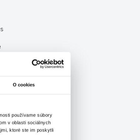
as
e
l,
O cookies
vnosti používame súbory
om v oblasti sociálnych
ok
mi, ktoré ste im poskytli