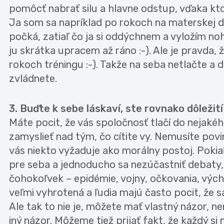
pomôcť nabrať silu a hlavne odstup, vďaka kto
Ja som sa napríklad po rokoch na materskej d
počká, zatiaľ čo ja si oddýchnem a vyložím noh
ju skrátka upracem až ráno :-). Ale je pravda
rokoch tréningu :-). Takže na seba netlačte a d
zvládnete.
3. Buďte k sebe láskaví, ste rovnako dôležit
Máte pocit, že vás spoločnosť tlačí do nejaké
zamyslieť nad tým, čo cítite vy. Nemusíte povi
vás niekto vyžaduje ako morálny postoj. Pokiaľ
pre seba a jednoducho sa nezúčastniť debaty, 
čohokoľvek – epidémie, vojny, očkovania, výcho
veľmi vyhrotená a ľudia majú často pocit, že 
Ale tak to nie je, môžete mať vlastný názor, n
iný názor. Môžeme tiež prijať fakt, že každý si