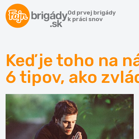
Od prvej brigády
k práci snov
Keď je toho na ná
6 tipov, ako zvlá