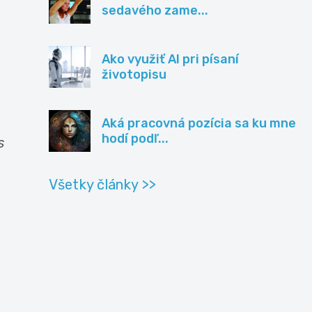
sedavého zame...
Ako využiť AI pri písaní
životopisu
Aká pracovná pozícia sa ku mne
hodí podľ...
s
Všetky články >>
u