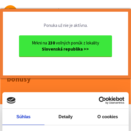
Od prvej brigády
k práci snov
Ponuka už nie je aktívna.
Domov
Práca
Ok.
Operátor výroby so skúsenos...
Mrkni na
230
voľných ponúk z lokality
Slovenská republika >>
<< Späť
Operátor výroby so skúsenosťou v
elektrovýrobe - 13. plat, mesačné
bonusy
Viac o ponuke >>
Súhlas
Detaily
O cookies
Odporučiť kamarátovi