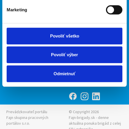
O portáli
Naše ďalšie projekty
Marketing
Kontakt
mobilná aplikácia
O nás
Fajn Brigády
Podmienky
Upraviť predvoľby cookies
Ponuka práce z celej ČR
Povoliť všetko
Zásady ochrany osobných
INwork.cz
údajov
mobilná aplikácia
Povoliť výber
Fajn práce
Ponuka brigády z celej ČR
Odmietnuť
Fajn-brigady.sk
Prevádzkovateľ portálu
© Copyright 2026
Fajn skupina pracovných
Fajn-brigady.sk - denne
portálov s.r.o.
aktuálna
ponuka brigád z celej