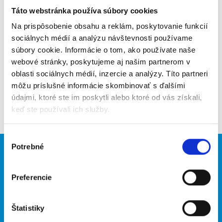
Táto webstránka používa súbory cookies
Poslať na email
Na prispôsobenie obsahu a reklám, poskytovanie funkcií
Upozorniť na inzerát
sociálnych médií a analýzu návštevnosti používame
súbory cookie. Informácie o tom, ako používate naše
Pridať do obľúbených
webové stránky, poskytujeme aj našim partnerom v
oblasti sociálnych médií, inzercie a analýzy. Títo partneri
môžu príslušné informácie skombinovať s ďalšími
údajmi, ktoré ste im poskytli alebo ktoré od vás získali,
Späť
keď ste používali ich služby.
Výber
Potrebné
súhlasu
Brigádnici
Firmy
Nové brigády
Vložiť inzerát
Preferencie
Hľadané brigády
Štatistiky