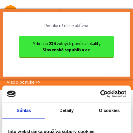
Od prvej brigády
k práci snov
Ponuka už nie je aktívna.
Domov
Práca
Ok.
Technológ/ Procesný inžinier
Mrkni na
234
voľných ponúk z lokality
Slovenská republika >>
<< Späť
Technológ/ Procesný inžinier
Viac o ponuke >>
Súhlas
Detaily
O cookies
Odporučiť kamarátovi
Poslať na email
Táto webstránka používa súbory cookies