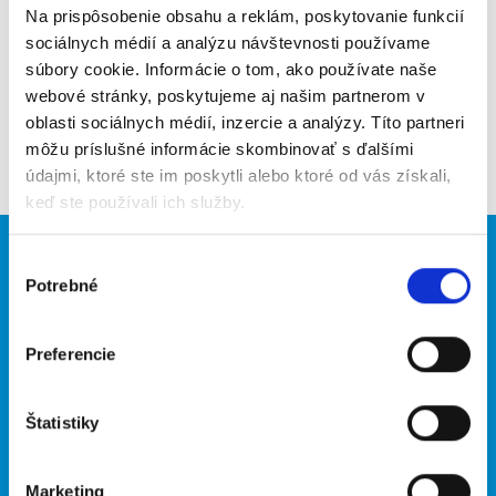
Upozorniť na inzerát
Na prispôsobenie obsahu a reklám, poskytovanie funkcií
sociálnych médií a analýzu návštevnosti používame
Pridať do obľúbených
súbory cookie. Informácie o tom, ako používate naše
webové stránky, poskytujeme aj našim partnerom v
oblasti sociálnych médií, inzercie a analýzy. Títo partneri
Späť
môžu príslušné informácie skombinovať s ďalšími
údajmi, ktoré ste im poskytli alebo ktoré od vás získali,
keď ste používali ich služby.
Brigádnici
Firmy
Výber
Potrebné
súhlasu
Nové brigády
Vložiť inzerát
Hľadané brigády
Preferencie
O portáli
Naše ďalšie projekty
Štatistiky
Kontakt
mobilná aplikácia
O nás
Fajn Brigády
Marketing