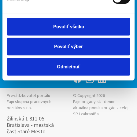
Podmienky
Upraviť predvoľby cookies
Ponuka práce z celej ČR
Zásady ochrany osobných
INwork.cz
údajov
Povoliť všetko
mobilná aplikácia
Fajn práce
Povoliť výber
Ponuka brigády z celej ČR
Fajn-brigady.sk
Odmietnuť
Prevádzkovateľ portálu
© Copyright 2026
Fajn skupina pracovných
Fajn-brigady.sk - denne
portálov s.r.o.
aktuálna
ponuka brigád z celej
SR i zahraničia
Žilinská 1 811 05
Bratislava - mestská
časť Staré Mesto