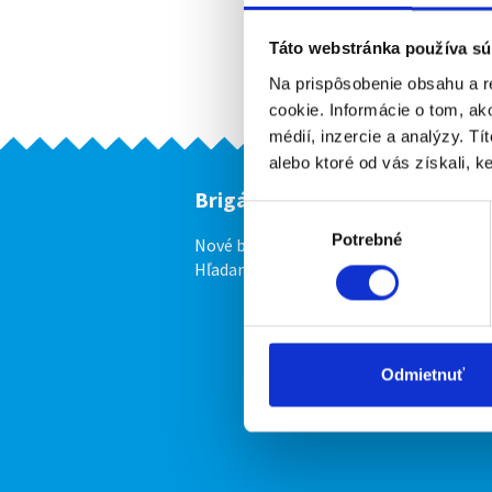
Táto webstránka používa sú
Na prispôsobenie obsahu a r
cookie. Informácie o tom, ak
médií, inzercie a analýzy. Tí
alebo ktoré od vás získali, ke
Brigádnici
F
Výber
Potrebné
súhlasu
Nové brigády
Vl
Hľadané brigády
Odmietnuť