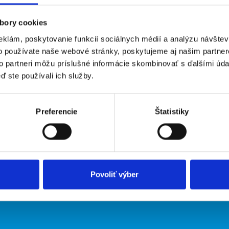
bory cookies
eklám, poskytovanie funkcií sociálnych médií a analýzu návšte
o používate naše webové stránky, poskytujeme aj našim partner
to partneri môžu príslušné informácie skombinovať s ďalšími údaj
ď ste používali ich služby.
irmy
O portáli
Preferencie
Štatistiky
ožiť inzerát
Kontakt
O nás
Podmienky
Upraviť predvoľby cookies
Zásady ochrany osobných údaj
Povoliť výber