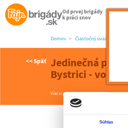
Od prvej brigády
k práci snov
Domov
Čiastočný úväzok
Ba
Jedinečná práca
<< Späť
Bystrici - voľné
Viac o ponuke >>
Súhlas