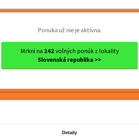
Brigády
Práca
Brigádnici
Fir
Ponuka už nie je aktívna.
nskobystrický kraj
Ok. Banská Bystrica
Banská Bystr
Mrkni na
242
voľných ponúk z lokality
Slovenská republika >>
 priamo v Banskej
 víkendy
Detaily