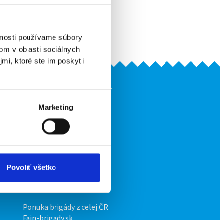
Pridať do obľúbených
Vytlačiť
Upozorniť na inzerát
vnosti používame súbory
om v oblasti sociálnych
mi, ktoré ste im poskytli
Naše ďalšie projekty
Marketing
mobilná aplikácia
Fajn Brigády
Ponuka práce z celej ČR
ov
INwork.cz
Povoliť všetko
mobilná aplikácia
Fajn práce
Ponuka brigády z celej ČR
Fajn-brigady.sk