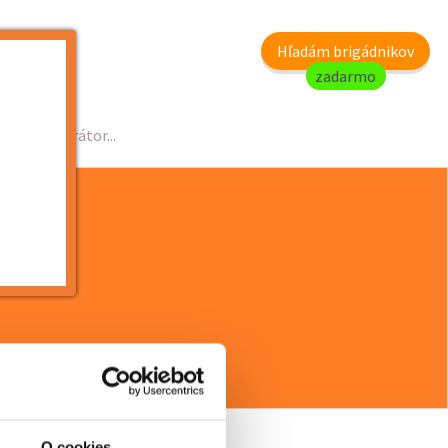
my
Hľadám brigádnikov
zadarmo
ícia - operátor...
O cookies