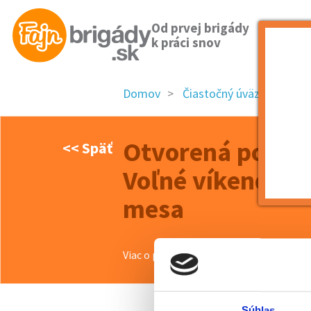
Od prvej brigády
k práci snov
Domov
Čiastočný úväzok
Bra
Otvorená pozícia
<< Späť
Voľné víkendy a
mesa
Viac o ponuke >>
Súhlas