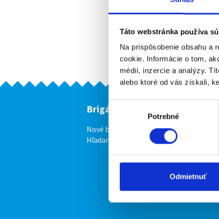
Táto webstránka používa sú
Na prispôsobenie obsahu a r
cookie. Informácie o tom, ak
médií, inzercie a analýzy. Tí
alebo ktoré od vás získali, ke
Výber
Brigádnici
F
Potrebné
súhlasu
Nové brigády
Vl
Hľadané brigády
Odmietnuť