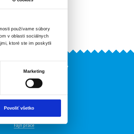
Odporučiť kamarátovi
Pridať do obľúbených
Vytlačiť
vnosti používame súbory
Upozorniť na inzerát
om v oblasti sociálnych
mi, ktoré ste im poskytli
Naše ďalšie projekty
Marketing
mobilná aplikácia
Fajn Brigády
Ponuka práce z celej ČR
ov
INwork.cz
Povoliť všetko
mobilná aplikácia
Fajn práce