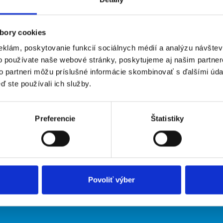
bory cookies
eklám, poskytovanie funkcií sociálnych médií a analýzu návšte
o používate naše webové stránky, poskytujeme aj našim partner
to partneri môžu príslušné informácie skombinovať s ďalšími údaj
ď ste používali ich služby.
irmy
O portáli
Preferencie
Štatistiky
ožiť inzerát
Kontakt
O nás
Podmienky
Upraviť predvoľby cookies
Zásady ochrany osobných údaj
Povoliť výber