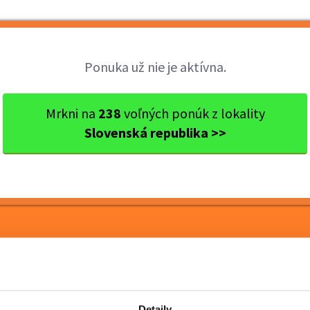
Brigády
Práca
Brigádnici
Fir
Ponuka už nie je aktívna.
tislavský kraj
Ok. Bratislava
Bratislava
Otvorená poz
Mrkni na
238
voľných ponúk z lokality
Slovenská republika >>
 - operátor vo výrobe.
 priemerná mzda 1150€
Detaily