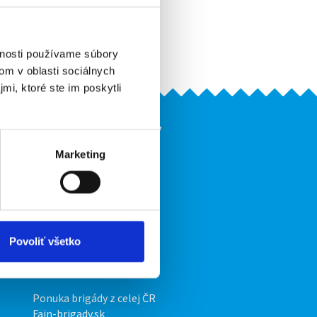
Pridať do obľúbených
Vytlačiť
Upozorniť na inzerát
vnosti používame súbory
om v oblasti sociálnych
mi, ktoré ste im poskytli
Naše ďalšie projekty
Marketing
mobilná aplikácia
Fajn Brigády
Ponuka práce z celej ČR
ov
INwork.cz
Povoliť všetko
mobilná aplikácia
Fajn práce
Ponuka brigády z celej ČR
Fajn-brigady.sk