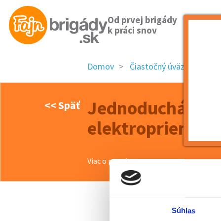
Od prvej brigády
k práci snov
Domov
Čiastočný úväzok
Trn
Jednoduchá prá
<< Späť
elektropriemysl
Viac o ponuke >>
Súhlas