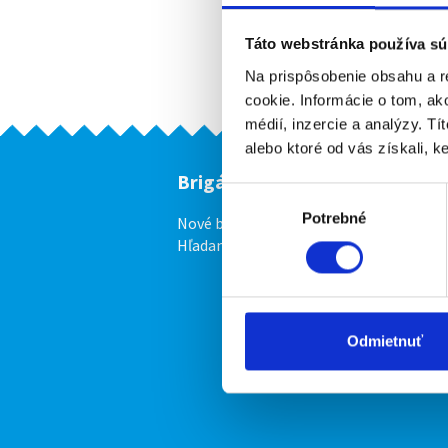
Táto webstránka používa sú
Na prispôsobenie obsahu a r
cookie. Informácie o tom, ak
médií, inzercie a analýzy. Tí
alebo ktoré od vás získali, ke
Brigádnici
F
Výber
Potrebné
súhlasu
Nové brigády
Vl
Hľadané brigády
Odmietnuť