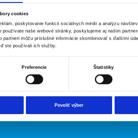
bory cookies
eklám, poskytovanie funkcií sociálnych médií a analýzu návšte
o používate naše webové stránky, poskytujeme aj našim partner
to partneri môžu príslušné informácie skombinovať s ďalšími údaj
ď ste používali ich služby.
irmy
O portáli
Preferencie
Štatistiky
ožiť inzerát
Kontakt
O nás
Podmienky
Upraviť predvoľby cookies
Zásady ochrany osobných údaj
Povoliť výber