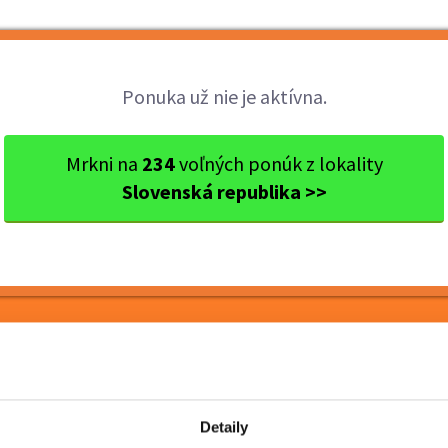
Brigády
Práca
Brigádnici
Fir
Ponuka už nie je aktívna.
avský kraj
Ok. Galanta
Galanta
Jednoduchá práca na
Mrkni na
234
voľných ponúk z lokality
Slovenská republika >>
ca na 1 zmenu v
e v Trnave s dopravou
Detaily