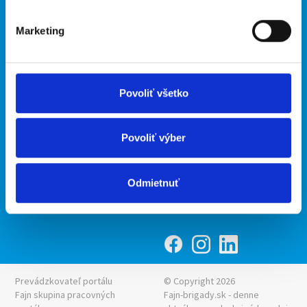
O portáli
Naše ďalšie projekty
Marketing
Kontakt
mobilná aplikácia
O nás
Fajn Brigády
Podmienky
Upraviť predvoľby cookies
Ponuka práce z celej ČR
Povoliť všetko
Zásady ochrany osobných
INwork.cz
údajov
mobilná aplikácia
Povoliť výber
Fajn práce
Ponuka brigády z celej ČR
Odmietnuť
Fajn-brigady.sk
Prevádzkovateľ portálu
© Copyright 2026
Fajn skupina pracovných
Fajn-brigady.sk - denne