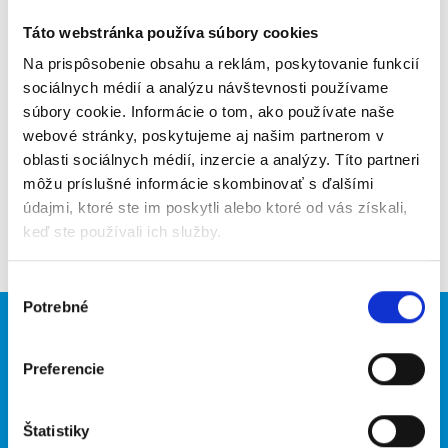
Odporučiť kamarátovi
Táto webstránka používa súbory cookies
Poslať na email
Na prispôsobenie obsahu a reklám, poskytovanie funkcií
sociálnych médií a analýzu návštevnosti používame
Upozorniť na inzerát
súbory cookie. Informácie o tom, ako používate naše
webové stránky, poskytujeme aj našim partnerom v
Pridať do obľúbených
oblasti sociálnych médií, inzercie a analýzy. Títo partneri
môžu príslušné informácie skombinovať s ďalšími
údajmi, ktoré ste im poskytli alebo ktoré od vás získali,
Späť
keď ste používali ich služby.
Výber
Potrebné
súhlasu
Brigádnici
Firmy
Preferencie
Nové brigády
Vložiť inzerát
Hľadané brigády
Štatistiky