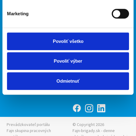
O portáli
Naše ďalšie projekty
Marketing
Kontakt
mobilná aplikácia
O nás
Fajn Brigády
Podmienky
Upraviť predvoľby cookies
Ponuka práce z celej ČR
Povoliť všetko
Zásady ochrany osobných
INwork.cz
údajov
mobilná aplikácia
Povoliť výber
Fajn práce
Ponuka brigády z celej ČR
Odmietnuť
Fajn-brigady.sk
Prevádzkovateľ portálu
© Copyright 2026
Fajn skupina pracovných
Fajn-brigady.sk - denne