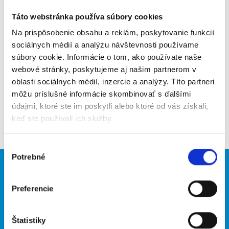
Odporučiť kamarátovi
Táto webstránka používa súbory cookies
Poslať na email
Na prispôsobenie obsahu a reklám, poskytovanie funkcií
sociálnych médií a analýzu návštevnosti používame
Upozorniť na inzerát
súbory cookie. Informácie o tom, ako používate naše
webové stránky, poskytujeme aj našim partnerom v
Pridať do obľúbených
oblasti sociálnych médií, inzercie a analýzy. Títo partneri
môžu príslušné informácie skombinovať s ďalšími
údajmi, ktoré ste im poskytli alebo ktoré od vás získali,
Späť
keď ste používali ich služby.
Výber
Potrebné
súhlasu
Brigádnici
Firmy
Preferencie
Nové brigády
Vložiť inzerát
Hľadané brigády
Štatistiky