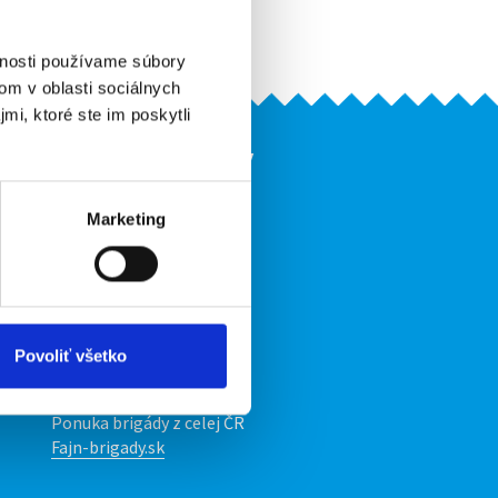
Upozorniť na inzerát
vnosti používame súbory
om v oblasti sociálnych
mi, ktoré ste im poskytli
Naše ďalšie projekty
mobilná aplikácia
Marketing
Fajn Brigády
Ponuka práce z celej ČR
ov
INwork.cz
mobilná aplikácia
Povoliť všetko
Fajn práce
Ponuka brigády z celej ČR
Fajn-brigady.sk