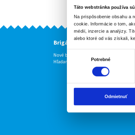
Táto webstránka používa sú
Na prispôsobenie obsahu a r
cookie. Informácie o tom, ak
médií, inzercie a analýzy. Tí
alebo ktoré od vás získali, ke
Brigádnici
F
Výber
Nové brigády
Vl
Potrebné
súhlasu
Hľadané brigády
Odmietnuť