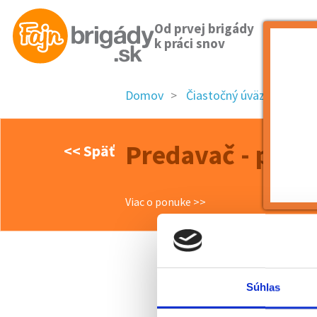
Od prvej brigády
k práci snov
Domov
Čiastočný úväzok
Trn
Predavač - pokla
<< Späť
Viac o ponuke >>
Súhlas