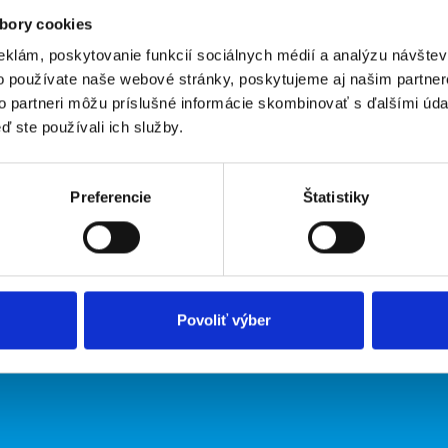
bory cookies
eklám, poskytovanie funkcií sociálnych médií a analýzu návšte
o používate naše webové stránky, poskytujeme aj našim partner
to partneri môžu príslušné informácie skombinovať s ďalšími údaj
ď ste používali ich služby.
irmy
O portáli
ožiť inzerát
Kontakt
Preferencie
Štatistiky
O nás
Podmienky
Upraviť predvoľby cookies
Zásady ochrany osobných údaj
Povoliť výber