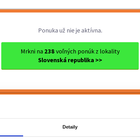
Brigády
Práca
Brigádnici
Fir
Ponuka už nie je aktívna.
avský kraj
Ok. Skalica
Holíč
Predavač - pokladník (m/ž
Mrkni na
238
voľných ponúk z lokality
Slovenská republika >>
dník (m/ž), Holíč
Detaily