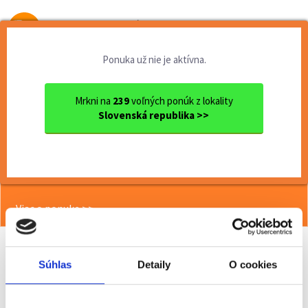
Od prvej brigády
k práci snov
Ponuka už nie je aktívna.
Domov
Čiastočný úväzok
Nitriansky kraj
Ok. Nitra
Nitra
TOP práca skladníka s VZV v...
Mrkni na
239
voľných ponúk z lokality
Slovenská republika >>
<< Späť
TOP práca skladníka s VZV v
stabilnej spoločnosti vo Vrábľoch .
Viac o ponuke >>
Súhlas
Detaily
O cookies
Odporučiť kamarátovi