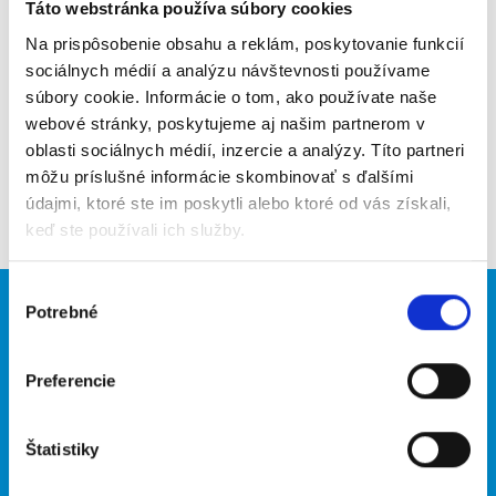
Poslať na email
Táto webstránka používa súbory cookies
Na prispôsobenie obsahu a reklám, poskytovanie funkcií
Upozorniť na inzerát
sociálnych médií a analýzu návštevnosti používame
súbory cookie. Informácie o tom, ako používate naše
Pridať do obľúbených
webové stránky, poskytujeme aj našim partnerom v
oblasti sociálnych médií, inzercie a analýzy. Títo partneri
môžu príslušné informácie skombinovať s ďalšími
Späť
údajmi, ktoré ste im poskytli alebo ktoré od vás získali,
keď ste používali ich služby.
Výber
Potrebné
Brigádnici
Firmy
súhlasu
Nové brigády
Vložiť inzerát
Preferencie
Hľadané brigády
Štatistiky
O portáli
Naše ďalšie projekty