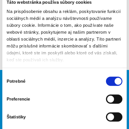
Poslať na email
Táto webstránka používa súbory cookies
Na prispôsobenie obsahu a reklám, poskytovanie funkcií
Upozorniť na inzerát
sociálnych médií a analýzu návštevnosti používame
súbory cookie. Informácie o tom, ako používate naše
Pridať do obľúbených
webové stránky, poskytujeme aj našim partnerom v
oblasti sociálnych médií, inzercie a analýzy. Títo partneri
môžu príslušné informácie skombinovať s ďalšími
Späť
údajmi, ktoré ste im poskytli alebo ktoré od vás získali,
keď ste používali ich služby.
Výber
Potrebné
Brigádnici
Firmy
súhlasu
Nové brigády
Vložiť inzerát
Preferencie
Hľadané brigády
Štatistiky
O portáli
Naše ďalšie projekty