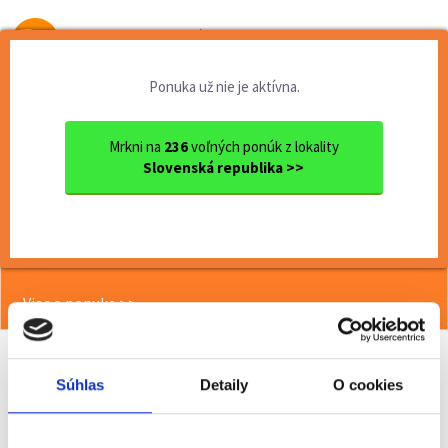
Od prvej brigády
k práci snov
Ponuka už nie je aktívna.
Domov
Čiastočný úväzok
Nitriansky kraj
Ok. Nitra
Nitra
Fajn práca operátora vo výr...
Mrkni na
236
voľných ponúk z lokality
Slovenská republika >>
<< Späť
Fajn práca operátora vo výrobe -
Vráble.
Viac o ponuke >>
Súhlas
Detaily
O cookies
Odporučiť kamarátovi