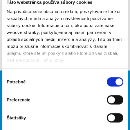
Poslať na email
Táto webstránka používa súbory cookies
Na prispôsobenie obsahu a reklám, poskytovanie funkcií
Upozorniť na inzerát
sociálnych médií a analýzu návštevnosti používame
súbory cookie. Informácie o tom, ako používate naše
Pridať do obľúbených
webové stránky, poskytujeme aj našim partnerom v
oblasti sociálnych médií, inzercie a analýzy. Títo partneri
môžu príslušné informácie skombinovať s ďalšími
Späť
údajmi, ktoré ste im poskytli alebo ktoré od vás získali,
keď ste používali ich služby.
Výber
Potrebné
Brigádnici
Firmy
súhlasu
Nové brigády
Vložiť inzerát
Preferencie
Hľadané brigády
Štatistiky
O portáli
Naše ďalšie projekty