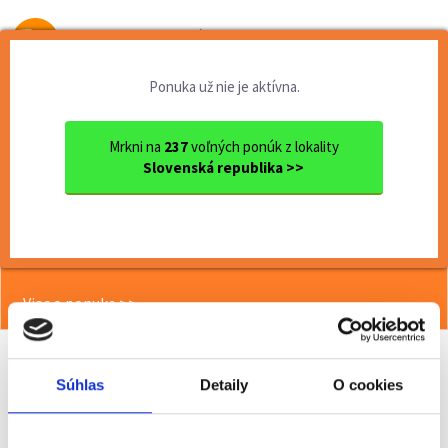
Od prvej brigády
k práci snov
Ponuka už nie je aktívna.
Domov
Čiastočný úväzok
Nitriansky kraj
Ok. Nitra
Nitra
Práca na leto: Predavač - p...
Mrkni na
237
voľných ponúk z lokality
Slovenská republika >>
<< Späť
Práca na leto: Predavač - pokladník
(m/ž), Levice
Viac o ponuke >>
Súhlas
Detaily
O cookies
Odporučiť kamarátovi