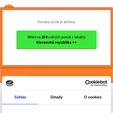
Od prvej brigády
k práci snov
Ponuka už nie je aktívna.
Domov
Čiastočný úväzok
Nitriansky kraj
Ok. Nitra
Nitra
Asistent manažéra predajne ...
Mrkni na
234
voľných ponúk z lokality
Slovenská republika >>
<< Späť
Asistent manažéra predajne (m/ž),
Levice
Viac o ponuke >>
Súhlas
Detaily
O cookies
Odporučiť kamarátovi