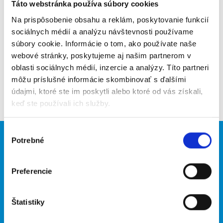
Poslať na email
Táto webstránka používa súbory cookies
Na prispôsobenie obsahu a reklám, poskytovanie funkcií
Upozorniť na inzerát
sociálnych médií a analýzu návštevnosti používame
súbory cookie. Informácie o tom, ako používate naše
Pridať do obľúbených
webové stránky, poskytujeme aj našim partnerom v
oblasti sociálnych médií, inzercie a analýzy. Títo partneri
môžu príslušné informácie skombinovať s ďalšími
Späť
údajmi, ktoré ste im poskytli alebo ktoré od vás získali,
keď ste používali ich služby.
Výber
Potrebné
Brigádnici
Firmy
súhlasu
Nové brigády
Vložiť inzerát
Preferencie
Hľadané brigády
Štatistiky
O portáli
Naše ďalšie projekty