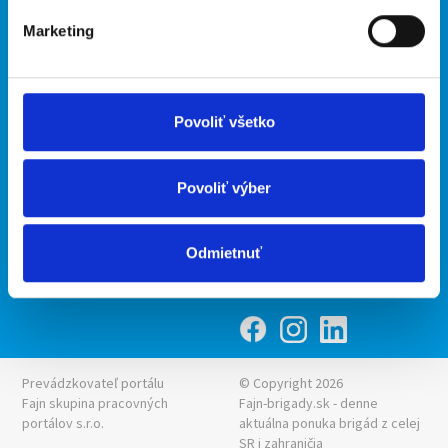
Marketing
Kontakt
mobilná aplikácia
O nás
Fajn Brigády
Podmienky
Upraviť predvoľby cookies
Ponuka práce z celej ČR
Povoliť všetko
Zásady ochrany osobných
INwork.cz
údajov
mobilná aplikácia
Povoliť výber
Fajn práce
Ponuka brigády z celej ČR
Odmietnuť
Fajn-brigady.sk
Prevádzkovateľ portálu
© Copyright 2026
Fajn skupina pracovných
Fajn-brigady.sk - denne
portálov s.r.o.
aktuálna
ponuka brigád z celej
SR i zahraničia