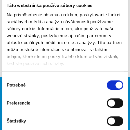
Táto webstránka používa súbory cookies
Poslať na email
Na prispôsobenie obsahu a reklám, poskytovanie funkcií
Upozorniť na inzerát
sociálnych médií a analýzu návštevnosti používame
súbory cookie. Informácie o tom, ako používate naše
Pridať do obľúbených
webové stránky, poskytujeme aj našim partnerom v
oblasti sociálnych médií, inzercie a analýzy. Títo partneri
môžu príslušné informácie skombinovať s ďalšími
údajmi, ktoré ste im poskytli alebo ktoré od vás získali,
Späť
keď ste používali ich služby.
Výber
Potrebné
súhlasu
Brigádnici
Firmy
Nové brigády
Vložiť inzerát
Preferencie
Hľadané brigády
Štatistiky
O portáli
Naše ďalšie projekty