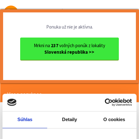
Od prvej brigády
k práci snov
Ponuka už nie je aktívna.
Domov
Čiastočný úväzok
Trnavský kraj
Ok. Piešťany
Piešťany
Super práca vo výrobe, bezp...
Mrkni na
237
voľných ponúk z lokality
Slovenská republika >>
<< Späť
Super práca vo výrobe, bezplatná
doprava, mzda až 1 300 €
Viac o ponuke >>
Súhlas
Detaily
O cookies
Odporučiť kamarátovi