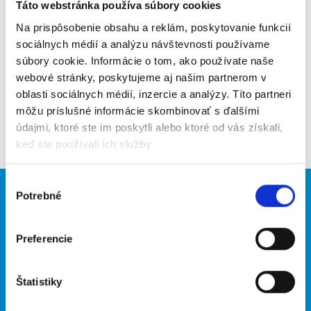
Poslať na email
Táto webstránka používa súbory cookies
Na prispôsobenie obsahu a reklám, poskytovanie funkcií
Upozorniť na inzerát
sociálnych médií a analýzu návštevnosti používame
súbory cookie. Informácie o tom, ako používate naše
Pridať do obľúbených
webové stránky, poskytujeme aj našim partnerom v
oblasti sociálnych médií, inzercie a analýzy. Títo partneri
môžu príslušné informácie skombinovať s ďalšími
Späť
údajmi, ktoré ste im poskytli alebo ktoré od vás získali,
keď ste používali ich služby.
Výber
Potrebné
Brigádnici
Firmy
súhlasu
Nové brigády
Vložiť inzerát
Preferencie
Hľadané brigády
Štatistiky
O portáli
Naše ďalšie projekty