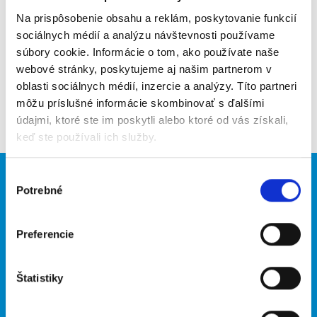
Upozorniť na inzerát
Na prispôsobenie obsahu a reklám, poskytovanie funkcií
sociálnych médií a analýzu návštevnosti používame
Pridať do obľúbených
súbory cookie. Informácie o tom, ako používate naše
webové stránky, poskytujeme aj našim partnerom v
oblasti sociálnych médií, inzercie a analýzy. Títo partneri
môžu príslušné informácie skombinovať s ďalšími
Späť
údajmi, ktoré ste im poskytli alebo ktoré od vás získali,
keď ste používali ich služby.
Výber
Brigádnici
Firmy
Potrebné
súhlasu
Nové brigády
Vložiť inzerát
Hľadané brigády
Preferencie
O portáli
Naše ďalšie projekty
Štatistiky
Kontakt
mobilná aplikácia