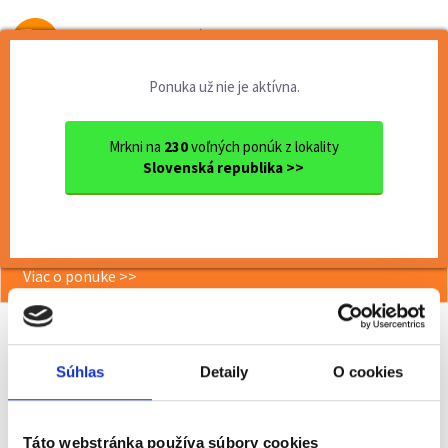
Od prvej brigády
k práci snov
Ponuka už nie je aktívna.
Domov
Čiastočný úväzok
Žilinský kraj
Ok. Martin
Rakovo
Electrical Engineer
Mrkni na
230
voľných ponúk z lokality
Slovenská republika >>
<< Späť
Electrical Engineer
Viac o ponuke >>
Súhlas
Detaily
O cookies
Odporučiť kamarátovi
Poslať na email
Táto webstránka používa súbory cookies