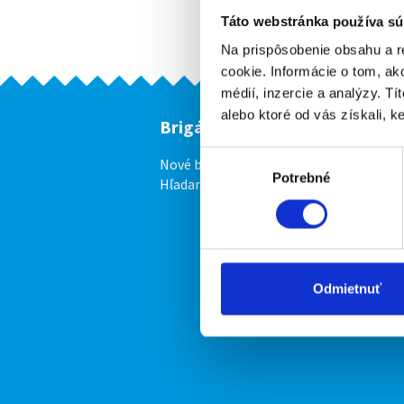
Táto webstránka používa sú
Na prispôsobenie obsahu a r
cookie. Informácie o tom, ak
médií, inzercie a analýzy. Tí
alebo ktoré od vás získali, ke
Brigádnici
F
Výber
Nové brigády
Vl
Potrebné
súhlasu
Hľadané brigády
Odmietnuť