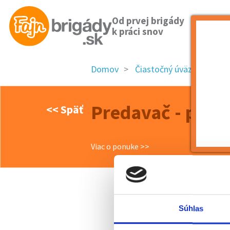
Od prvej brigády
k práci snov
Domov
Čiastočný úväzok
Nit
Predavač - pokla
<< Späť
Viac o ponuke >>
Súhlas