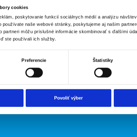
bory cookies
eklám, poskytovanie funkcií sociálnych médií a analýzu návšte
o používate naše webové stránky, poskytujeme aj našim partner
to partneri môžu príslušné informácie skombinovať s ďalšími údaj
ď ste používali ich služby.
irmy
O portáli
ožiť inzerát
Kontakt
Preferencie
Štatistiky
O nás
Podmienky
Upraviť predvoľby cookies
Zásady ochrany osobných údaj
Povoliť výber