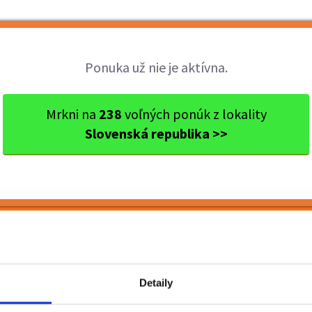
Brigády
Práca
Brigádnici
Fir
Ponuka už nie je aktívna.
riansky kraj
Ok. Šaľa
Šaľa
Predavač - pokladník (m/ž),
Mrkni na
238
voľných ponúk z lokality
Slovenská republika >>
dník (m/ž), Šaľa
Detaily