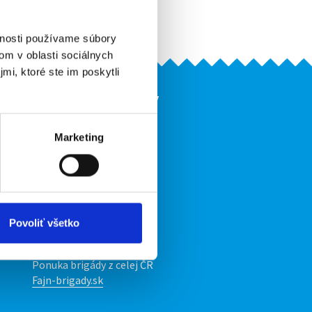
Upozorniť na inzerát
vnosti používame súbory
om v oblasti sociálnych
mi, ktoré ste im poskytli
Naše ďalšie projekty
mobilná aplikácia
Marketing
Fajn Brigády
Ponuka práce z celej ČR
ov
INwork.cz
mobilná aplikácia
Povoliť všetko
Fajn práce
Ponuka brigády z celej ČR
Fajn-brigady.sk