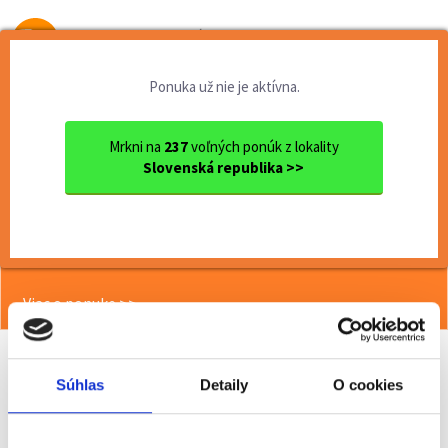
Od prvej brigády
k práci snov
Ponuka už nie je aktívna.
Domov
Čiastočný úväzok
Trnavský kraj
Ok. Galanta
Sereď
Práca na leto: Skladník ovo...
Mrkni na
237
voľných ponúk z lokality
Slovenská republika >>
<< Späť
Práca na leto: Skladník ovocia a
zeleniny, Sereď
Viac o ponuke >>
Súhlas
Detaily
O cookies
Odporučiť kamarátovi