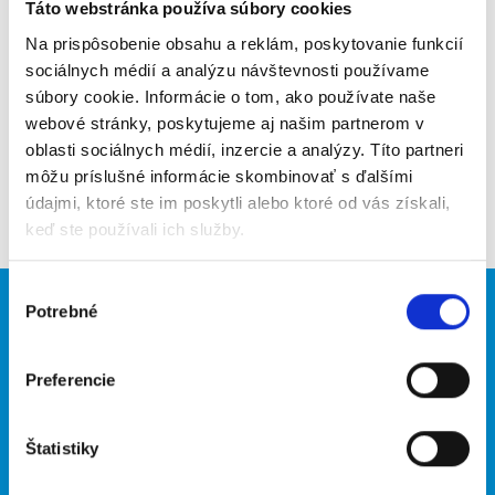
Poslať na email
Táto webstránka používa súbory cookies
Na prispôsobenie obsahu a reklám, poskytovanie funkcií
Upozorniť na inzerát
sociálnych médií a analýzu návštevnosti používame
súbory cookie. Informácie o tom, ako používate naše
Pridať do obľúbených
webové stránky, poskytujeme aj našim partnerom v
oblasti sociálnych médií, inzercie a analýzy. Títo partneri
môžu príslušné informácie skombinovať s ďalšími
Späť
údajmi, ktoré ste im poskytli alebo ktoré od vás získali,
keď ste používali ich služby.
Výber
Potrebné
Brigádnici
Firmy
súhlasu
Nové brigády
Vložiť inzerát
Preferencie
Hľadané brigády
Štatistiky
O portáli
Naše ďalšie projekty