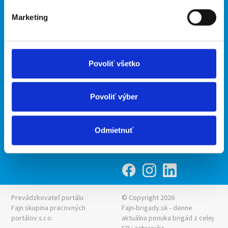
O portáli
Naše ďalšie projekty
Marketing
Kontakt
mobilná aplikácia
O nás
Fajn Brigády
Podmienky
Upraviť predvoľby cookies
Ponuka práce z celej ČR
Povoliť všetko
Zásady ochrany osobných
INwork.cz
údajov
mobilná aplikácia
Povoliť výber
Fajn práce
Ponuka brigády z celej ČR
Odmietnuť
Fajn-brigady.sk
Prevádzkovateľ portálu
© Copyright 2026
Fajn skupina pracovných
Fajn-brigady.sk - denne
portálov s.r.o.
aktuálna
ponuka brigád z celej