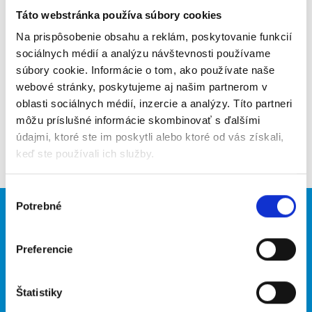
Táto webstránka používa súbory cookies
Poslať na email
Na prispôsobenie obsahu a reklám, poskytovanie funkcií
Upozorniť na inzerát
sociálnych médií a analýzu návštevnosti používame
súbory cookie. Informácie o tom, ako používate naše
Pridať do obľúbených
webové stránky, poskytujeme aj našim partnerom v
oblasti sociálnych médií, inzercie a analýzy. Títo partneri
môžu príslušné informácie skombinovať s ďalšími
údajmi, ktoré ste im poskytli alebo ktoré od vás získali,
Späť
keď ste používali ich služby.
Výber
Potrebné
súhlasu
Brigádnici
Firmy
Nové brigády
Vložiť inzerát
Preferencie
Hľadané brigády
Štatistiky