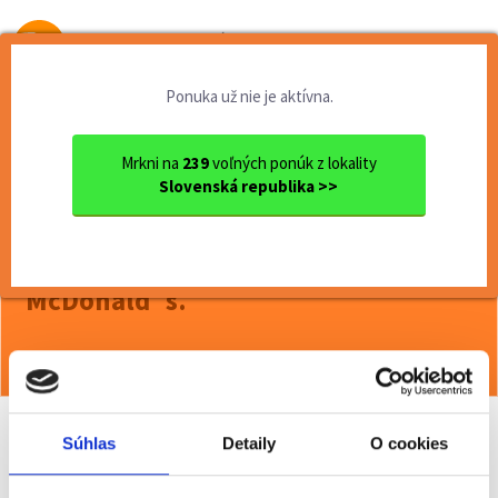
Od prvej brigády
k práci snov
Ponuka už nie je aktívna.
Domov
Čiastočný úväzok
Trenčiansky kraj
Ok. Trenčín
Trenčín
Vyhovuje ti práca v noci? P...
Mrkni na
239
voľných ponúk z lokality
Slovenská republika >>
<< Späť
Vyhovuje ti práca v noci? Poď s nami
pracovať pre top spoločnosť
McDonald´s.
Viac o ponuke >>
Súhlas
Detaily
O cookies
Odporučiť kamarátovi