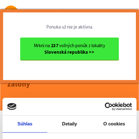
Od prvej brigády
k práci snov
Ponuka už nie je aktívna.
Domov
Čiastočný úväzok
Trnavský kraj
Ok. Trnava
Trnava
Úžasná práca v Trnave ako s...
Mrkni na
237
voľných ponúk z lokality
Slovenská republika >>
<< Späť
Úžasná práca v Trnave ako skladník
na VZV. Mzda od 1280€, vyplatíme aj
zálohy
Viac o ponuke >>
Súhlas
Detaily
O cookies
Odporučiť kamarátovi