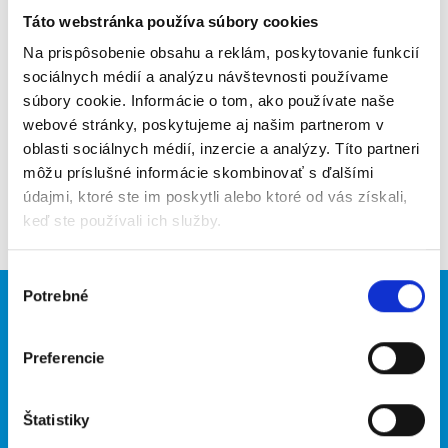
Táto webstránka používa súbory cookies
Poslať na email
Na prispôsobenie obsahu a reklám, poskytovanie funkcií
Upozorniť na inzerát
sociálnych médií a analýzu návštevnosti používame
súbory cookie. Informácie o tom, ako používate naše
Pridať do obľúbených
webové stránky, poskytujeme aj našim partnerom v
oblasti sociálnych médií, inzercie a analýzy. Títo partneri
môžu príslušné informácie skombinovať s ďalšími
údajmi, ktoré ste im poskytli alebo ktoré od vás získali,
Späť
keď ste používali ich služby.
Výber
Potrebné
súhlasu
Brigádnici
Firmy
Nové brigády
Vložiť inzerát
Preferencie
Hľadané brigády
Štatistiky