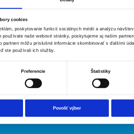
bory cookies
eklám, poskytovanie funkcií sociálnych médií a analýzu návšte
o používate naše webové stránky, poskytujeme aj našim partner
to partneri môžu príslušné informácie skombinovať s ďalšími údaj
ď ste používali ich služby.
irmy
O portáli
Preferencie
Štatistiky
ožiť inzerát
Kontakt
O nás
Podmienky
Upraviť predvoľby cookies
Zásady ochrany osobných údaj
Povoliť výber