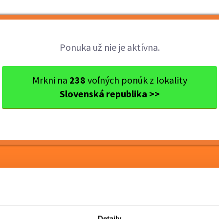
Brigády
Práca
Brigádnici
Fir
Ponuka už nie je aktívna.
avský kraj
Ok. Trnava
Trnava
Вас интересует автом
Mrkni na
238
voľných ponúk z lokality
Slovenská republika >>
 автоматизация? Работа
еко от Трнавы. 1300 -
Detaily