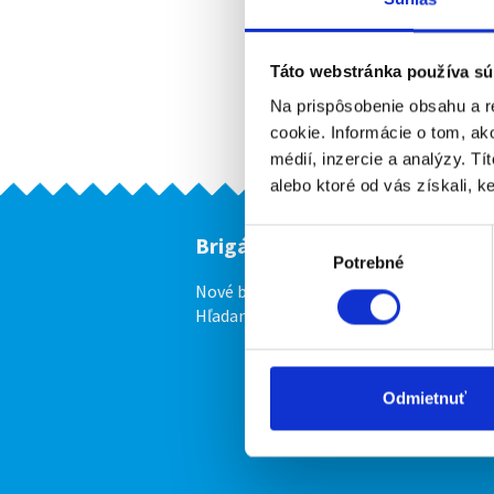
Táto webstránka používa sú
Na prispôsobenie obsahu a r
cookie. Informácie o tom, ak
médií, inzercie a analýzy. Tí
alebo ktoré od vás získali, ke
Výber
Brigádnici
F
Potrebné
súhlasu
Nové brigády
Vl
Hľadané brigády
Odmietnuť