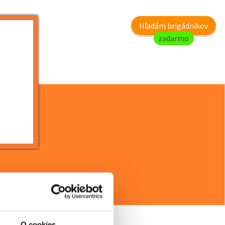
my
Hľadám brigádnikov
zadarmo
атизаци...
O cookies