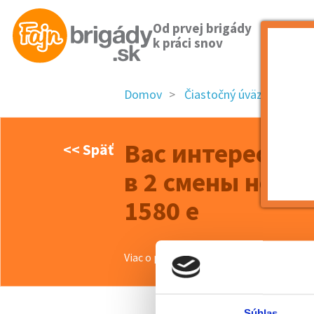
Od prvej brigády
k práci snov
Domov
Čiastočný úväzok
Trn
Вас интересует
<< Späť
в 2 смены недал
1580 е
Viac o ponuke >>
Súhlas