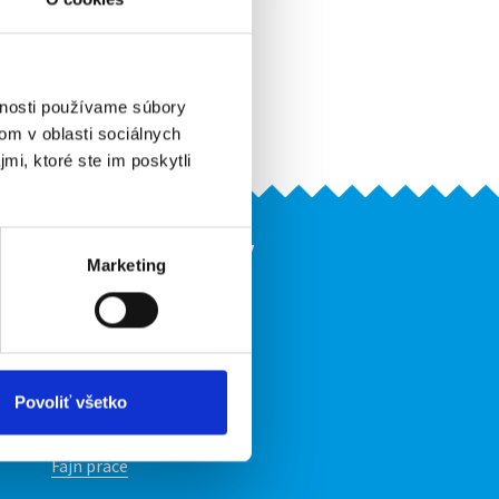
Odporučiť kamarátovi
Pridať do obľúbených
Vytlačiť
vnosti používame súbory
Upozorniť na inzerát
om v oblasti sociálnych
mi, ktoré ste im poskytli
Naše ďalšie projekty
Marketing
mobilná aplikácia
Fajn Brigády
Ponuka práce z celej ČR
ov
INwork.cz
Povoliť všetko
mobilná aplikácia
Fajn práce