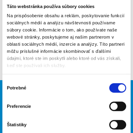
Táto webstránka používa súbory cookies
Poslať na email
Na prispôsobenie obsahu a reklám, poskytovanie funkcií
Upozorniť na inzerát
sociálnych médií a analýzu návštevnosti používame
súbory cookie. Informácie o tom, ako používate naše
Pridať do obľúbených
webové stránky, poskytujeme aj našim partnerom v
oblasti sociálnych médií, inzercie a analýzy. Títo partneri
môžu príslušné informácie skombinovať s ďalšími
údajmi, ktoré ste im poskytli alebo ktoré od vás získali,
Späť
keď ste používali ich služby.
Výber
Potrebné
súhlasu
Brigádnici
Firmy
Nové brigády
Vložiť inzerát
Preferencie
Hľadané brigády
Štatistiky