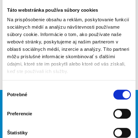
Odporučiť kamarátovi
Táto webstránka používa súbory cookies
Poslať na email
Na prispôsobenie obsahu a reklám, poskytovanie funkcií
sociálnych médií a analýzu návštevnosti používame
Upozorniť na inzerát
súbory cookie. Informácie o tom, ako používate naše
webové stránky, poskytujeme aj našim partnerom v
Pridať do obľúbených
oblasti sociálnych médií, inzercie a analýzy. Títo partneri
môžu príslušné informácie skombinovať s ďalšími
údajmi, ktoré ste im poskytli alebo ktoré od vás získali,
Späť
keď ste používali ich služby.
Výber
Potrebné
súhlasu
Brigádnici
Firmy
Preferencie
Nové brigády
Vložiť inzerát
Hľadané brigády
Štatistiky