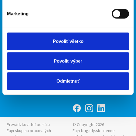
O portáli
Naše ďalšie projekty
Marketing
Kontakt
mobilná aplikácia
O nás
Fajn Brigády
Podmienky
Upraviť predvoľby cookies
Ponuka práce z celej ČR
Povoliť všetko
Zásady ochrany osobných
INwork.cz
údajov
mobilná aplikácia
Povoliť výber
Fajn práce
Ponuka brigády z celej ČR
Odmietnuť
Fajn-brigady.sk
Prevádzkovateľ portálu
© Copyright 2026
Fajn skupina pracovných
Fajn-brigady.sk - denne