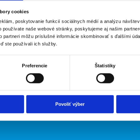
bory cookies
eklám, poskytovanie funkcií sociálnych médií a analýzu návšte
o používate naše webové stránky, poskytujeme aj našim partner
to partneri môžu príslušné informácie skombinovať s ďalšími údaj
ď ste používali ich služby.
irmy
O portáli
Preferencie
Štatistiky
ožiť inzerát
Kontakt
O nás
Podmienky
Upraviť predvoľby cookies
Zásady ochrany osobných údaj
Povoliť výber