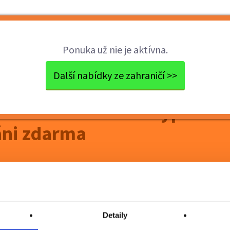
Brigády
Práca
Brigádnici
Fir
Ponuka už nie je aktívna.
íci a barmani v 4* hote...
Další nabídky ze zahraničí >>
i v 4* hotelech na Kypru -
áni zdarma
Detaily