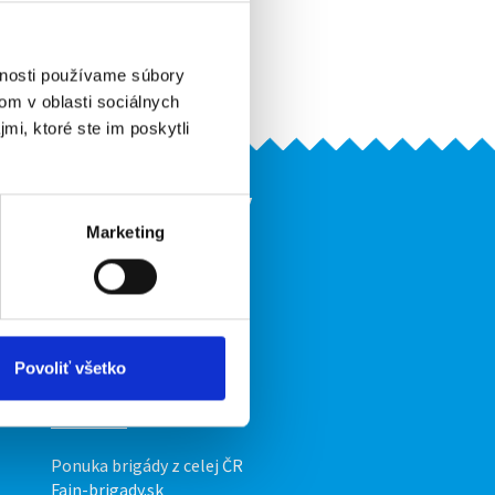
Pridať do obľúbených
Vytlačiť
Upozorniť na inzerát
vnosti používame súbory
om v oblasti sociálnych
mi, ktoré ste im poskytli
Naše ďalšie projekty
Marketing
mobilná aplikácia
Fajn Brigády
Ponuka práce z celej ČR
ov
INwork.cz
Povoliť všetko
mobilná aplikácia
Fajn práce
Ponuka brigády z celej ČR
Fajn-brigady.sk