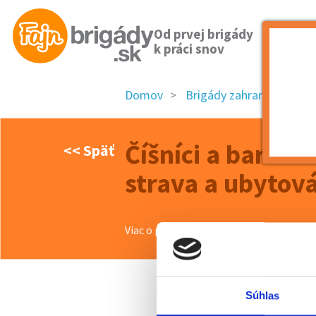
Od prvej brigády
k práci snov
Domov
Brigády zahraničie
Číšn
Číšníci a barman
<< Späť
strava a ubytov
Viac o ponuke >>
Súhlas