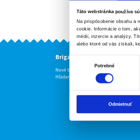
Táto webstránka používa sú
Na prispôsobenie obsahu a r
cookie. Informácie o tom, ak
médií, inzercie a analýzy. Tí
alebo ktoré od vás získali, ke
Brigádnici
F
Výber
Potrebné
súhlasu
Nové brigády
Vl
Hľadané brigády
Odmietnuť