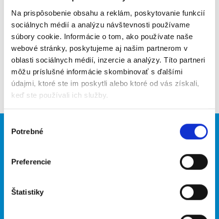
Na prispôsobenie obsahu a reklám, poskytovanie funkcií
Upozorniť na inzerát
sociálnych médií a analýzu návštevnosti používame
súbory cookie. Informácie o tom, ako používate naše
Pridať do obľúbených
webové stránky, poskytujeme aj našim partnerom v
oblasti sociálnych médií, inzercie a analýzy. Títo partneri
môžu príslušné informácie skombinovať s ďalšími
Späť
údajmi, ktoré ste im poskytli alebo ktoré od vás získali,
keď ste používali ich služby.
Výber
Potrebné
súhlasu
Brigádnici
Firmy
Nové brigády
Vložiť inzerát
Preferencie
Hľadané brigády
Štatistiky
O portáli
Naše ďalšie projekty