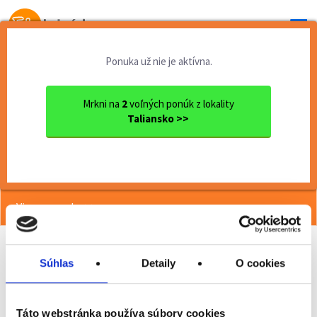
Od prvej brigády
k práci snov
Ponuka už nie je aktívna.
Domov
Brigády zahraničie
F1 Imola v Itálii - květen ...
Mrkni na
2
voľných ponúk z lokality
Taliansko >>
<< Späť
F1 Imola v Itálii - květen 2024
STAVITEL A CESTOVATEL
Viac o ponuke >>
Súhlas
Detaily
O cookies
Odporučiť kamarátovi
Poslať na email
Táto webstránka používa súbory cookies