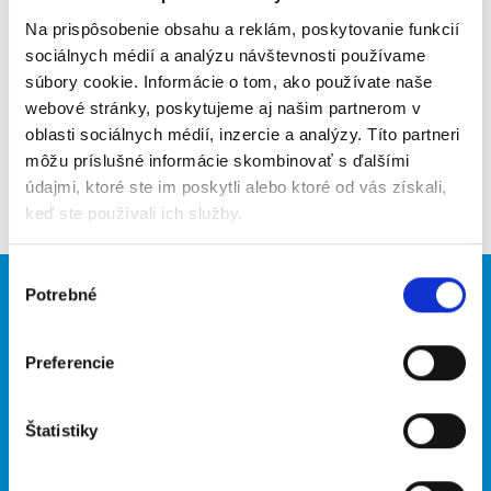
Na prispôsobenie obsahu a reklám, poskytovanie funkcií
Upozorniť na inzerát
sociálnych médií a analýzu návštevnosti používame
súbory cookie. Informácie o tom, ako používate naše
Pridať do obľúbených
webové stránky, poskytujeme aj našim partnerom v
oblasti sociálnych médií, inzercie a analýzy. Títo partneri
môžu príslušné informácie skombinovať s ďalšími
Späť
údajmi, ktoré ste im poskytli alebo ktoré od vás získali,
keď ste používali ich služby.
Výber
Potrebné
súhlasu
Brigádnici
Firmy
Nové brigády
Vložiť inzerát
Preferencie
Hľadané brigády
Štatistiky
O portáli
Naše ďalšie projekty