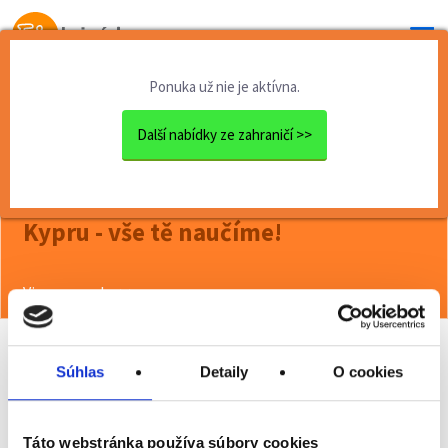
Od prvej brigády
k práci snov
Ponuka už nie je aktívna.
Domov
Brigády zahraničie
Animátor u moře v Řecku a n...
Další nabídky ze zahraničí >>
<< Späť
Animátor u moře v Řecku a na
Kypru - vše tě naučíme!
Viac o ponuke >>
Súhlas
Detaily
O cookies
Odporučiť kamarátovi
Poslať na email
Táto webstránka používa súbory cookies