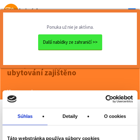
Od prvej brigády
k práci snov
Ponuka už nie je aktívna.
Domov
Brigády zahraničie
Pokojská na Kypru - strava...
Další nabídky ze zahraničí >>
<< Späť
Pokojská na Kypru - strava a
ubytování zajištěno
Viac o ponuke >>
Súhlas
Detaily
O cookies
Odporučiť kamarátovi
Poslať na email
Táto webstránka používa súbory cookies