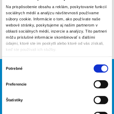
Na prispôsobenie obsahu a reklám, poskytovanie funkcií
Upozorniť na inzerát
sociálnych médií a analýzu návštevnosti používame
súbory cookie. Informácie o tom, ako používate naše
Pridať do obľúbených
webové stránky, poskytujeme aj našim partnerom v
oblasti sociálnych médií, inzercie a analýzy. Títo partneri
môžu príslušné informácie skombinovať s ďalšími
Späť
údajmi, ktoré ste im poskytli alebo ktoré od vás získali,
keď ste používali ich služby.
Výber
Potrebné
súhlasu
Brigádnici
Firmy
Nové brigády
Vložiť inzerát
Preferencie
Hľadané brigády
Štatistiky
O portáli
Naše ďalšie projekty