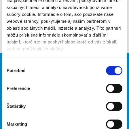
Na prispôsobenie obsahu a reklám, poskytovanie funkcií
sociálnych médií a analýzu návštevnosti používame
Pridať do obľúbených
súbory cookie. Informácie o tom, ako používate naše
webové stránky, poskytujeme aj našim partnerom v
oblasti sociálnych médií, inzercie a analýzy. Títo partneri
Späť
môžu príslušné informácie skombinovať s ďalšími
údajmi, ktoré ste im poskytli alebo ktoré od vás získali,
keď ste používali ich služby.
Výber
Brigádnici
Firmy
Potrebné
súhlasu
Nové brigády
Vložiť inzerát
Hľadané brigády
Preferencie
O portáli
Naše ďalšie projekty
Štatistiky
Kontakt
mobilná aplikácia
O nás
Fajn Brigády
Marketing
Podmienky