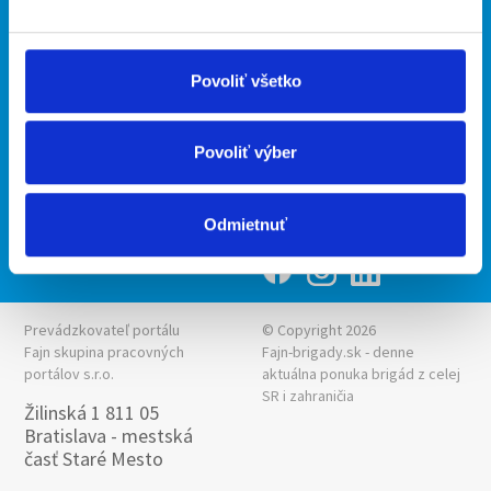
Upraviť predvoľby cookies
Ponuka práce z celej ČR
Zásady ochrany osobných
INwork.cz
údajov
Povoliť všetko
mobilná aplikácia
Fajn práce
Povoliť výber
Ponuka brigády z celej ČR
Fajn-brigady.sk
Odmietnuť
Prevádzkovateľ portálu
© Copyright 2026
Fajn skupina pracovných
Fajn-brigady.sk - denne
portálov s.r.o.
aktuálna
ponuka brigád z celej
SR i zahraničia
Žilinská 1 811 05
Bratislava - mestská
časť Staré Mesto