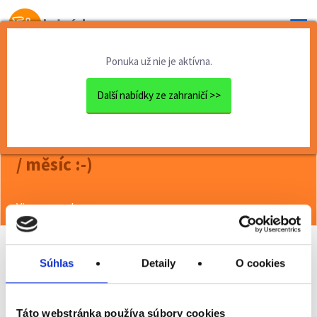
Od prvej brigády
k práci snov
Ponuka už nie je aktívna.
Domov
Brigády
Slovenská republika
Práce v Irsku v hotelích - ...
Další nabídky ze zahraničí >>
<< Späť
Práce v Irsku v hotelích - až 53 000Kč
/ měsíc :-)
Viac o ponuke >>
Súhlas
Detaily
O cookies
Odporučiť kamarátovi
Poslať na email
Táto webstránka používa súbory cookies