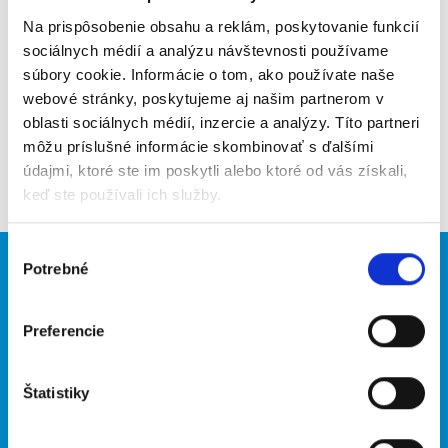
Na prispôsobenie obsahu a reklám, poskytovanie funkcií
Upozorniť na inzerát
sociálnych médií a analýzu návštevnosti používame
súbory cookie. Informácie o tom, ako používate naše
Pridať do obľúbených
webové stránky, poskytujeme aj našim partnerom v
oblasti sociálnych médií, inzercie a analýzy. Títo partneri
môžu príslušné informácie skombinovať s ďalšími
Späť
údajmi, ktoré ste im poskytli alebo ktoré od vás získali,
keď ste používali ich služby.
Výber
Potrebné
súhlasu
Brigádnici
Firmy
Nové brigády
Vložiť inzerát
Preferencie
Hľadané brigády
Štatistiky
O portáli
Naše ďalšie projekty