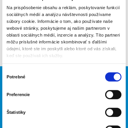
Na prispôsobenie obsahu a reklám, poskytovanie funkcií
Upozorniť na inzerát
sociálnych médií a analýzu návštevnosti používame
súbory cookie. Informácie o tom, ako používate naše
Pridať do obľúbených
webové stránky, poskytujeme aj našim partnerom v
oblasti sociálnych médií, inzercie a analýzy. Títo partneri
môžu príslušné informácie skombinovať s ďalšími
Späť
údajmi, ktoré ste im poskytli alebo ktoré od vás získali,
keď ste používali ich služby.
Výber
Potrebné
súhlasu
Brigádnici
Firmy
Nové brigády
Vložiť inzerát
Preferencie
Hľadané brigády
Štatistiky
O portáli
Naše ďalšie projekty