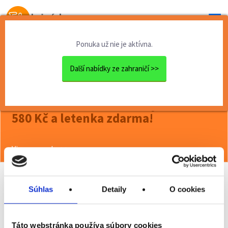
Od prvej brigády
k práci snov
Ponuka už nie je aktívna.
Domov
Brigády zahraničie
Rakúsko
Au Pair v USA - rok v USA j...
Další nabídky ze zahraničí >>
<< Späť
Au Pair v USA - rok v USA jen za 7
580 Kč a letenka zdarma!
Viac o ponuke >>
Súhlas
Detaily
O cookies
Odporučiť kamarátovi
Poslať na email
Táto webstránka používa súbory cookies