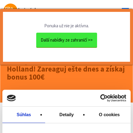
Od prvej brigády
k práci snov
Ponuka už nie je aktívna.
Domov
Brigády zahraničie
Holandsko
Pracuj v obľúbenom sklade F...
Další nabídky ze zahraničí >>
<< Späť
Pracuj v obľúbenom sklade Flora
Holland! Zareaguj ešte dnes a získaj
bonus 100€
Viac o ponuke >>
Súhlas
Detaily
O cookies
Odporučiť kamarátovi