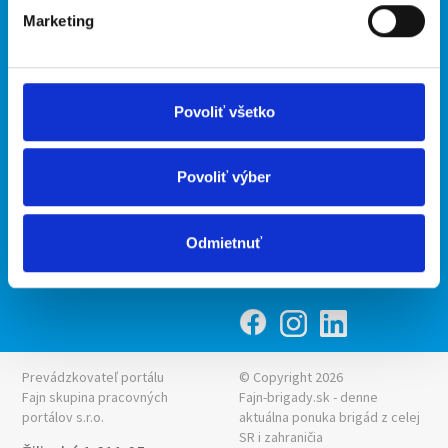
Marketing
Kontakt
mobilná aplikácia
O nás
Fajn Brigády
Podmienky
Upraviť predvoľby cookies
Ponuka práce z celej ČR
Povoliť všetko
Zásady ochrany osobných
INwork.cz
údajov
mobilná aplikácia
Povoliť výber
Fajn práce
Ponuka brigády z celej ČR
Odmietnuť
Fajn-brigady.sk
Prevádzkovateľ portálu
© Copyright 2026
Fajn skupina pracovných
Fajn-brigady.sk - denne
portálov s.r.o.
aktuálna
ponuka brigád z celej
SR i zahraničia