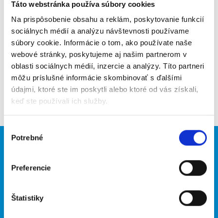
Táto webstránka používa súbory cookies
Poslať na email
Na prispôsobenie obsahu a reklám, poskytovanie funkcií
Upozorniť na inzerát
sociálnych médií a analýzu návštevnosti používame
súbory cookie. Informácie o tom, ako používate naše
Pridať do obľúbených
webové stránky, poskytujeme aj našim partnerom v
oblasti sociálnych médií, inzercie a analýzy. Títo partneri
môžu príslušné informácie skombinovať s ďalšími
údajmi, ktoré ste im poskytli alebo ktoré od vás získali,
Späť
keď ste používali ich služby.
Výber
Potrebné
súhlasu
Brigádnici
Firmy
Preferencie
Nové brigády
Vložiť inzerát
Hľadané brigády
Štatistiky
O portáli
Naše ďalšie projekty