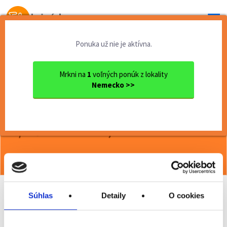
Od prvej brigády
k práci snov
Ponuka už nie je aktívna.
Domov
Brigády zahraničie
Hledáme chůvu pro malého Le...
Mrkni na
1
voľných ponúk z lokality
Nemecko >>
<< Späť
Hledáme chůvu pro malého Leviho
v Ditzingenu! (600
€/měs.+cestovné)
Viac o ponuke >>
Súhlas
Detaily
O cookies
Odporučiť kamarátovi