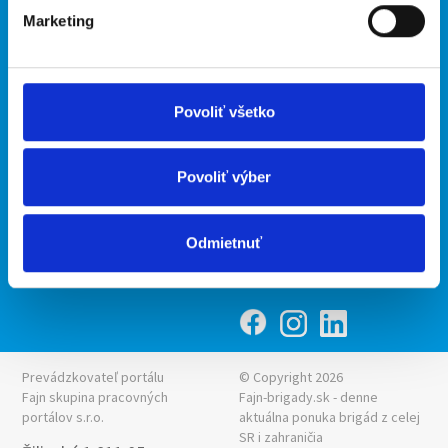
Marketing
Kontakt
mobilná aplikácia
O nás
Fajn Brigády
Podmienky
Upraviť predvoľby cookies
Ponuka práce z celej ČR
Povoliť všetko
Zásady ochrany osobných
INwork.cz
údajov
mobilná aplikácia
Povoliť výber
Fajn práce
Ponuka brigády z celej ČR
Odmietnuť
Fajn-brigady.sk
Prevádzkovateľ portálu
© Copyright 2026
Fajn skupina pracovných
Fajn-brigady.sk - denne
portálov s.r.o.
aktuálna
ponuka brigád z celej
SR i zahraničia