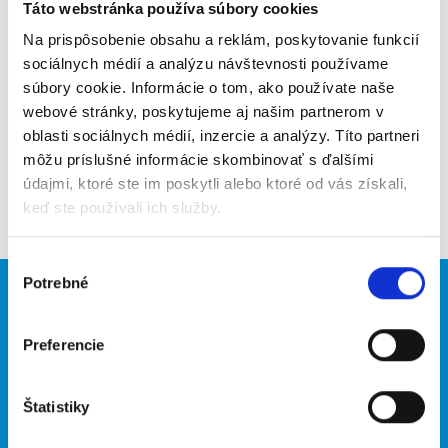
Táto webstránka používa súbory cookies
Poslať na email
Na prispôsobenie obsahu a reklám, poskytovanie funkcií
Upozorniť na inzerát
sociálnych médií a analýzu návštevnosti používame
súbory cookie. Informácie o tom, ako používate naše
Pridať do obľúbených
webové stránky, poskytujeme aj našim partnerom v
oblasti sociálnych médií, inzercie a analýzy. Títo partneri
môžu príslušné informácie skombinovať s ďalšími
údajmi, ktoré ste im poskytli alebo ktoré od vás získali,
Späť
keď ste používali ich služby.
Výber
Potrebné
súhlasu
Brigádnici
Firmy
Preferencie
Nové brigády
Vložiť inzerát
Hľadané brigády
Štatistiky
O portáli
Naše ďalšie projekty