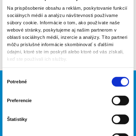
Na prispôsobenie obsahu a reklám, poskytovanie funkcií
Upozorniť na inzerát
sociálnych médií a analýzu návštevnosti používame
súbory cookie. Informácie o tom, ako používate naše
Pridať do obľúbených
webové stránky, poskytujeme aj našim partnerom v
oblasti sociálnych médií, inzercie a analýzy. Títo partneri
môžu príslušné informácie skombinovať s ďalšími
Späť
údajmi, ktoré ste im poskytli alebo ktoré od vás získali,
keď ste používali ich služby.
Výber
Potrebné
súhlasu
Brigádnici
Firmy
Nové brigády
Vložiť inzerát
Preferencie
Hľadané brigády
Štatistiky
O portáli
Naše ďalšie projekty