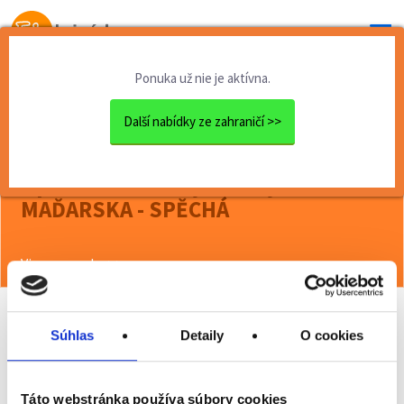
Od prvej brigády
k práci snov
Ponuka už nie je aktívna.
Domov
Brigády zahraničie
Operátor kontroly kvality d...
Další nabídky ze zahraničí >>
<< Späť
Operátor kontroly kvality do
MAĎARSKA - SPĚCHÁ
Viac o ponuke >>
Súhlas
Detaily
O cookies
Odporučiť kamarátovi
Poslať na email
Táto webstránka používa súbory cookies