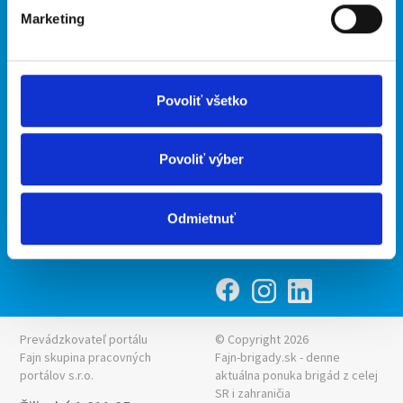
Marketing
Kontakt
mobilná aplikácia
O nás
Fajn Brigády
Podmienky
Upraviť predvoľby cookies
Ponuka práce z celej ČR
Povoliť všetko
Zásady ochrany osobných
INwork.cz
údajov
mobilná aplikácia
Povoliť výber
Fajn práce
Ponuka brigády z celej ČR
Odmietnuť
Fajn-brigady.sk
Prevádzkovateľ portálu
© Copyright 2026
Fajn skupina pracovných
Fajn-brigady.sk - denne
portálov s.r.o.
aktuálna
ponuka brigád z celej
SR i zahraničia