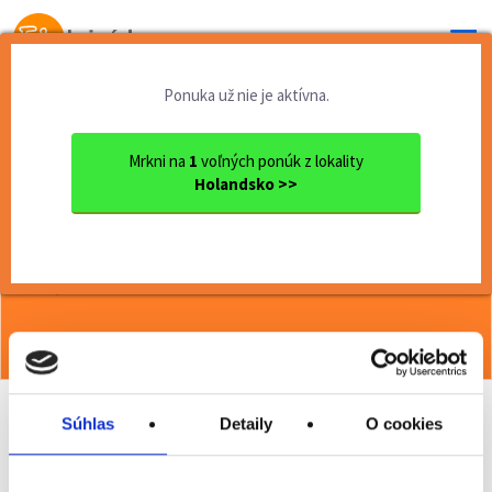
Od prvej brigády
k práci snov
Ponuka už nie je aktívna.
Domov
Brigády zahraničie
Au pair v Holandsku, bez po...
Mrkni na
1
voľných ponúk z lokality
Holandsko >>
<< Späť
Au pair v Holandsku, bez poplatků,
jeďte s kamarádkami do jednoho
města
Viac o ponuke >>
Súhlas
Detaily
O cookies
Odporučiť kamarátovi