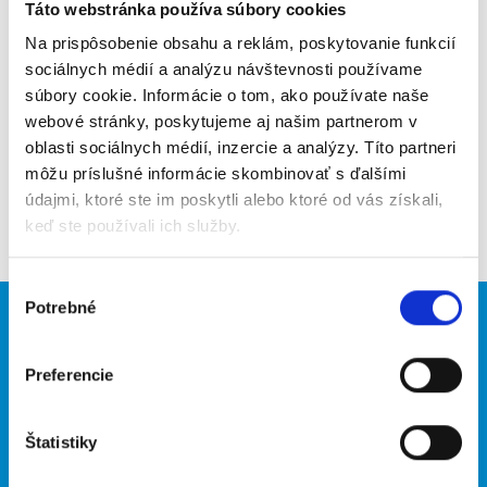
Táto webstránka používa súbory cookies
Poslať na email
Na prispôsobenie obsahu a reklám, poskytovanie funkcií
Upozorniť na inzerát
sociálnych médií a analýzu návštevnosti používame
súbory cookie. Informácie o tom, ako používate naše
Pridať do obľúbených
webové stránky, poskytujeme aj našim partnerom v
oblasti sociálnych médií, inzercie a analýzy. Títo partneri
môžu príslušné informácie skombinovať s ďalšími
údajmi, ktoré ste im poskytli alebo ktoré od vás získali,
Späť
keď ste používali ich služby.
Výber
Potrebné
súhlasu
Brigádnici
Firmy
Preferencie
Nové brigády
Vložiť inzerát
Hľadané brigády
Štatistiky
O portáli
Naše ďalšie projekty