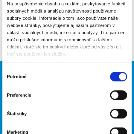
Upozorniť na inzerát
Na prispôsobenie obsahu a reklám, poskytovanie funkcií
sociálnych médií a analýzu návštevnosti používame
Pridať do obľúbených
súbory cookie. Informácie o tom, ako používate naše
webové stránky, poskytujeme aj našim partnerom v
oblasti sociálnych médií, inzercie a analýzy. Títo partneri
môžu príslušné informácie skombinovať s ďalšími
Späť
údajmi, ktoré ste im poskytli alebo ktoré od vás získali,
keď ste používali ich služby.
Výber
Brigádnici
Firmy
Potrebné
súhlasu
Nové brigády
Vložiť inzerát
Hľadané brigády
Preferencie
Štatistiky
O portáli
Naše ďalšie projekty
Kontakt
mobilná aplikácia
Marketing
O nás
Fajn Brigády