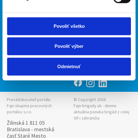
Podmienky
Upraviť predvoľby cookies
Ponuka práce z celej ČR
Zásady ochrany osobných
INwork.cz
Povoliť všetko
údajov
mobilná aplikácia
Fajn práce
Povoliť výber
Ponuka brigády z celej ČR
Fajn-brigady.sk
Odmietnuť
Prevádzkovateľ portálu
© Copyright 2026
Fajn skupina pracovných
Fajn-brigady.sk - denne
portálov s.r.o.
aktuálna
ponuka brigád z celej
SR i zahraničia
Žilinská 1 811 05
Bratislava - mestská
časť Staré Mesto