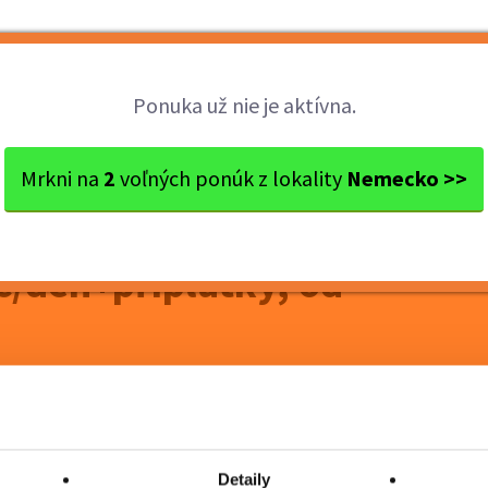
Brigády
Práca
Brigádnici
Fir
Ponuka už nie je aktívna.
kok 2 týdny, pečovatelka...
Mrkni na
2
voľných ponúk z lokality
Nemecko >>
 pečovatelka u
€/den+příplatky, od
Detaily