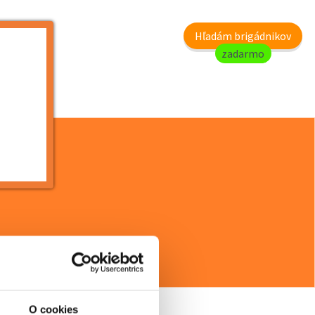
my
Hľadám brigádnikov
zadarmo
O cookies