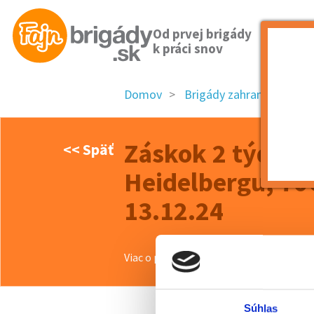
Od prvej brigády
k práci snov
Domov
Brigády zahraničie
Zás
Záskok 2 týdny,
<< Späť
Heidelbergu, 70
13.12.24
Viac o ponuke >>
Súhlas