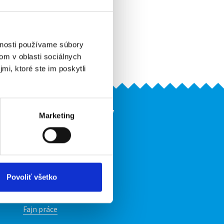
Odporučiť kamarátovi
Pridať do obľúbených
Vytlačiť
vnosti používame súbory
Upozorniť na inzerát
om v oblasti sociálnych
mi, ktoré ste im poskytli
Naše ďalšie projekty
Marketing
mobilná aplikácia
Fajn Brigády
Ponuka práce z celej ČR
ov
INwork.cz
Povoliť všetko
mobilná aplikácia
Fajn práce