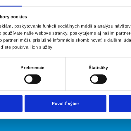
bory cookies
eklám, poskytovanie funkcií sociálnych médií a analýzu návšte
o používate naše webové stránky, poskytujeme aj našim partner
to partneri môžu príslušné informácie skombinovať s ďalšími údaj
ď ste používali ich služby.
irmy
O portáli
Preferencie
Štatistiky
ožiť inzerát
Kontakt
O nás
Podmienky
Upraviť predvoľby cookies
Zásady ochrany osobných údaj
Povoliť výber