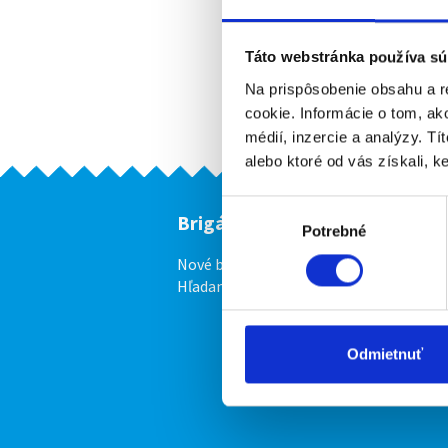
Táto webstránka používa sú
Na prispôsobenie obsahu a r
cookie. Informácie o tom, ak
médií, inzercie a analýzy. Tí
alebo ktoré od vás získali, ke
Výber
Brigádnici
F
Potrebné
súhlasu
Nové brigády
Vl
Hľadané brigády
Odmietnuť