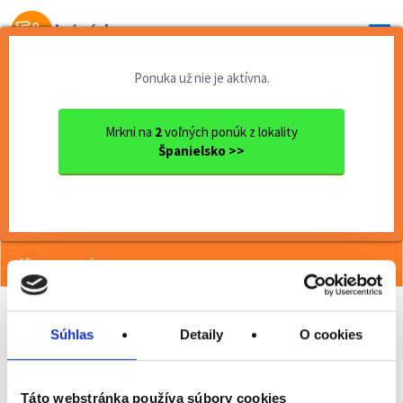
Od prvej brigády
k práci snov
Ponuka už nie je aktívna.
Domov
Brigády zahraničie
FOTOGRAF V HOTELU - KANÁRSK...
Mrkni na
2
voľných ponúk z lokality
Španielsko >>
<< Späť
FOTOGRAF V HOTELU - KANÁRSKÉ
OSTROVY
Viac o ponuke >>
Súhlas
Detaily
O cookies
Odporučiť kamarátovi
Poslať na email
Táto webstránka používa súbory cookies