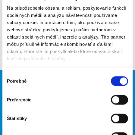
Na prispôsobenie obsahu a reklám, poskytovanie funkcií
Upozorniť na inzerát
sociálnych médií a analýzu návštevnosti používame
súbory cookie. Informácie o tom, ako používate naše
Pridať do obľúbených
webové stránky, poskytujeme aj našim partnerom v
oblasti sociálnych médií, inzercie a analýzy. Títo partneri
môžu príslušné informácie skombinovať s ďalšími
Späť
údajmi, ktoré ste im poskytli alebo ktoré od vás získali,
keď ste používali ich služby.
Výber
Potrebné
súhlasu
Brigádnici
Firmy
Nové brigády
Vložiť inzerát
Preferencie
Hľadané brigády
Štatistiky
O portáli
Naše ďalšie projekty