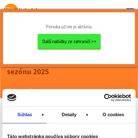
Od prvej brigády
k práci snov
Ponuka už nie je aktívna.
Domov
Brigády zahraničie
Číšník/ice v hotelech v Rěc...
Další nabídky ze zahraničí >>
<< Späť
Číšník/ice v hotelech v Rěcku na
sezónu 2025
Viac o ponuke >>
Súhlas
Detaily
O cookies
Odporučiť kamarátovi
Poslať na email
Táto webstránka používa súbory cookies