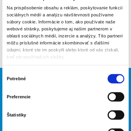
Na prispôsobenie obsahu a reklám, poskytovanie funkcií
Upozorniť na inzerát
sociálnych médií a analýzu návštevnosti používame
súbory cookie. Informácie o tom, ako používate naše
Pridať do obľúbených
webové stránky, poskytujeme aj našim partnerom v
oblasti sociálnych médií, inzercie a analýzy. Títo partneri
môžu príslušné informácie skombinovať s ďalšími
Späť
údajmi, ktoré ste im poskytli alebo ktoré od vás získali,
keď ste používali ich služby.
Výber
Potrebné
súhlasu
Brigádnici
Firmy
Nové brigády
Vložiť inzerát
Preferencie
Hľadané brigády
Štatistiky
O portáli
Naše ďalšie projekty