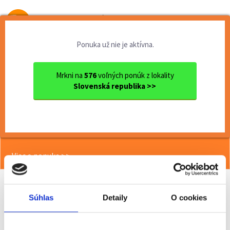
Od prvej brigády
k práci snov
Ponuka už nie je aktívna.
Domov
Brigády
Prešovský kraj
Ok. Kežmarok
Kežmarok
Termín 22.05. Dokladanie to...
Mrkni na
576
voľných ponúk z lokality
Slovenská republika >>
<< Späť
Termín 22.05. Dokladanie tovaru do
regálov v obchodnom reťazci
Viac o ponuke >>
Súhlas
Detaily
O cookies
Odporučiť kamarátovi