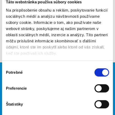
Poslať na email
Táto webstránka používa súbory cookies
Na prispôsobenie obsahu a reklám, poskytovanie funkcií
Upozorniť na inzerát
sociálnych médií a analýzu návštevnosti používame
súbory cookie. Informácie o tom, ako používate naše
Pridať do obľúbených
webové stránky, poskytujeme aj našim partnerom v
oblasti sociálnych médií, inzercie a analýzy. Títo partneri
môžu príslušné informácie skombinovať s ďalšími
Späť
údajmi, ktoré ste im poskytli alebo ktoré od vás získali,
keď ste používali ich služby.
Výber
Potrebné
Brigádnici
Firmy
súhlasu
Nové brigády
Vložiť inzerát
Preferencie
Hľadané brigády
Štatistiky
O portáli
Naše ďalšie projekty